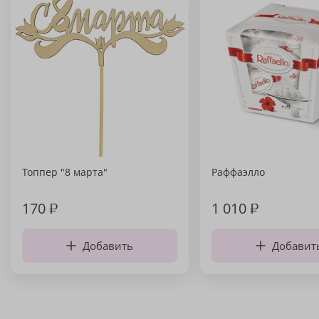
Топпер "8 марта"
Раффаэлло
170
₽
1 010
₽
Добавить
Добавит