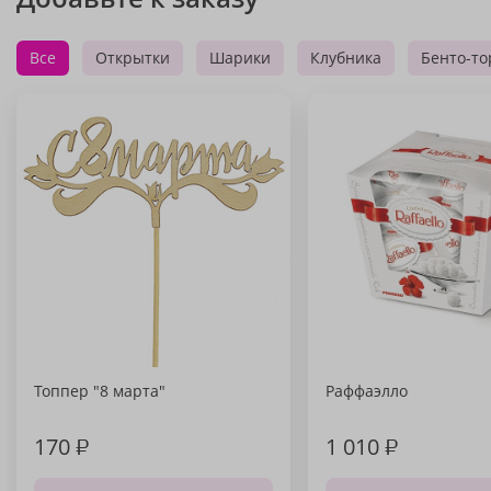
Все
Открытки
Шарики
Клубника
Бенто-то
Топпер "8 марта"
Раффаэлло
170
₽
1 010
₽