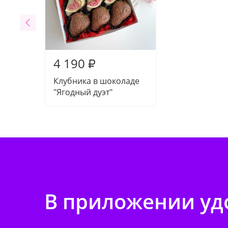
4 190
₽
Клубника в шоколаде
"Ягодный дуэт"
В приложении удо