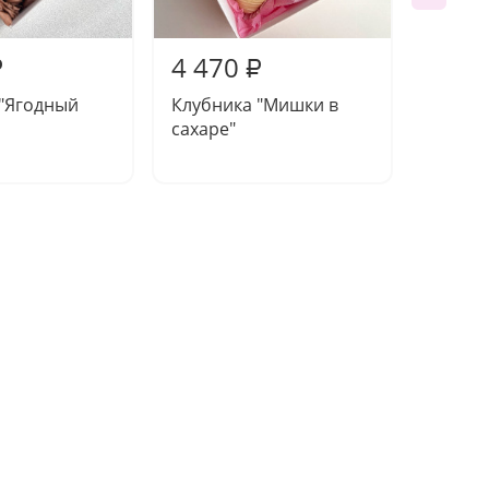
4 470
4 19
₽
₽
 "Ягодный
Клубника "Мишки в
Клубни
сахаре"
трио"