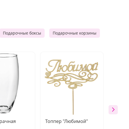
Подарочные боксы
Подарочные корзины
Продукто
зрачная
Топпер "Любимой"
Открыт
работы