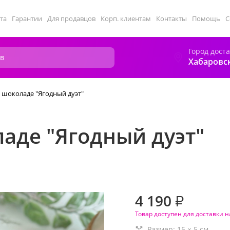
та
Гарантии
Для продавцов
Корп. клиентам
Контакты
Помощь
С
Город дост
Хабаровс
 шоколаде "Ягодный дуэт"
аде "Ягодный дуэт"
4 190
₽
Товар доступен для доставки н
Размер:
15
×
5
см