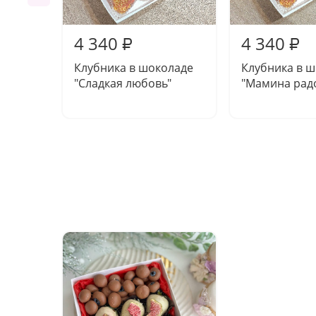
4 340
4 340
₽
₽
Клубника в шоколаде
Клубника в 
"Сладкая любовь"
"Мамина радо