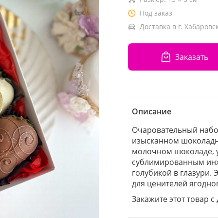
Под заказ
Доставка в г. Хабаровск
Заказать
Описание
Очаровательный набо
изысканном шоколадн
молочном шоколаде, 
сублимированным инж
голубикой в глазури.
для ценителей ягодно
Закажите этот товар с 