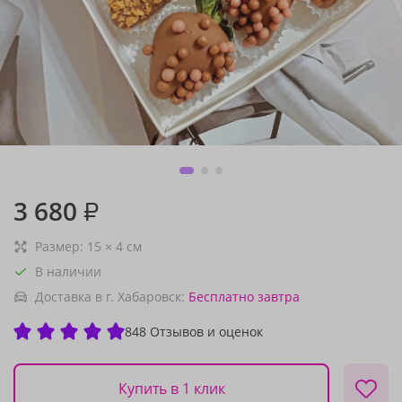
3 680
₽
Размер:
15
×
4
см
В наличии
Доставка в г. Хабаровск:
Бесплатно
завтра
848 Отзывов и оценок
Купить в 1 клик