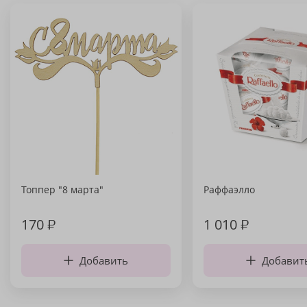
Топпер "8 марта"
Раффаэлло
170
₽
1 010
₽
Добавить
Добавит