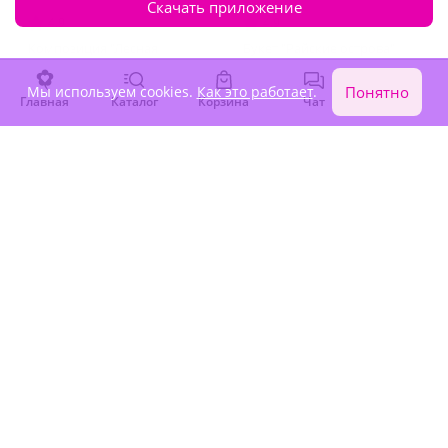
Скачать приложение
4.9
(47)
4.9
(19)
Композиция "Лесная
Букет "Райские острова"
нимфа"
Мы используем cookies.
В наличии
Как это работает
В наличии
.
Понятно
Главная
Каталог
Корзина
Чат
Войти
11 530 ₽
9 280 ₽
Крупный бутон
4.9
(140)
5
(26)
Букет из 101 разноцветной
Букет "Лавандовый