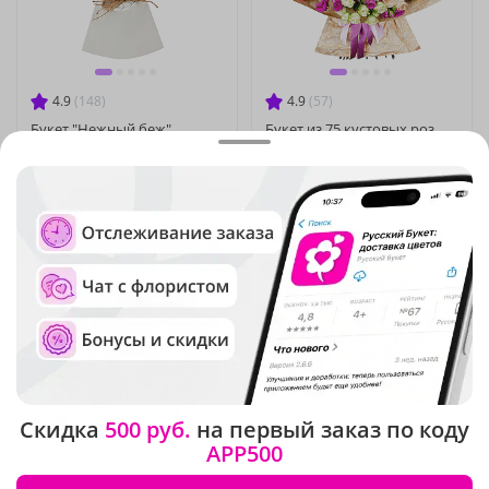
4.9
(148)
4.9
(57)
Букет "Нежный беж"
Букет из 75 кустовых роз
В наличии
В наличии
-15%
52 710 ₽
3 510 ₽
44 800 ₽
Сезонные цветы
Скидка
500 руб.
на первый заказ по коду
APP500