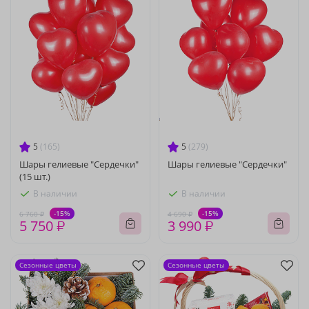
5
(165)
5
(279)
Шары гелиевые "Сердечки"
Шары гелиевые "Сердечки"
(15 шт.)
В наличии
В наличии
-15%
-15%
6 760 ₽
4 690 ₽
5 750 ₽
3 990 ₽
Сезонные цветы
Сезонные цветы