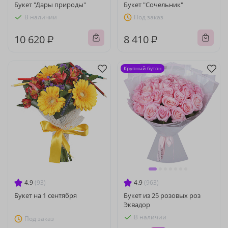
Букет "Дары природы"
Букет "Сочельник"
В наличии
Под заказ
10 620 ₽
8 410 ₽
Крупный бутон
4.9
(93)
4.9
(963)
Букет на 1 сентября
Букет из 25 розовых роз
Эквадор
В наличии
Под заказ