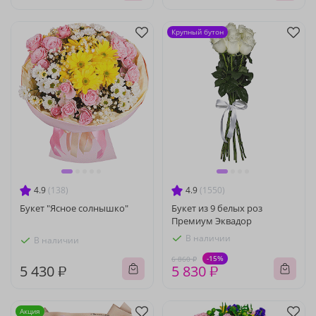
Крупный бутон
4.9
(138)
4.9
(1550)
Букет "Ясное солнышко"
Букет из 9 белых роз
Премиум Эквадор
В наличии
В наличии
-15%
6 860 ₽
5 430 ₽
5 830 ₽
Акция