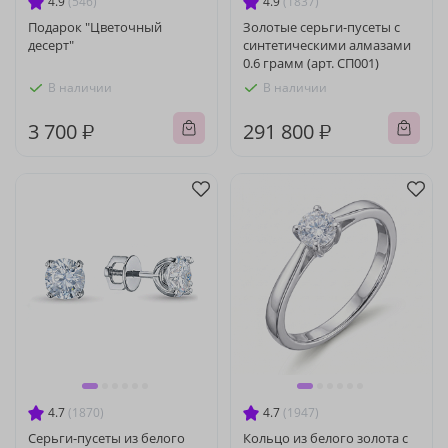
4.9
(546)
4.9
(1837)
Подарок "Цветочный
Золотые серьги-пусеты с
десерт"
синтетическими алмазами
0.6 грамм (арт. СП001)
В наличии
В наличии
3 700 ₽
291 800 ₽
4.7
(1870)
4.7
(1947)
Серьги-пусеты из белого
Кольцо из белого золота с