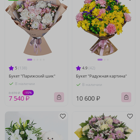
5
(138)
4.9
(42)
Букет "Парижский шик"
Букет "Радужная картина"
В наличии
В наличии
-15%
8 870 ₽
7 540 ₽
10 600 ₽