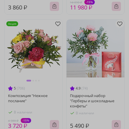
-15%
14 090 ₽
3 860 ₽
11 980 ₽
Акция
5
(706)
4.9
(74)
Композиция "Нежное
Подарочный набор
послание"
"Герберы и шоколадные
конфеты"
В наличии
В наличии
-15%
4 380 ₽
3 720 ₽
5 490 ₽