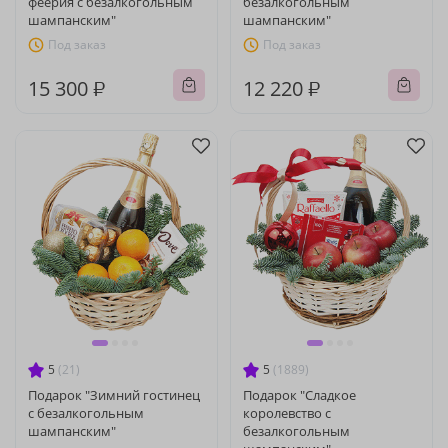
феерия с безалкогольным
безалкогольным
шампанским"
шампанским"
Под заказ
Под заказ
15 300 ₽
12 220 ₽
5
(21)
5
(1889)
Подарок "Зимний гостинец
Подарок "Сладкое
с безалкогольным
королевство с
шампанским"
безалкогольным