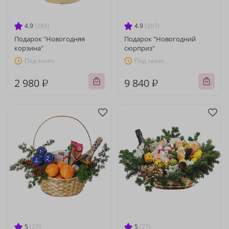
4.9
(286)
4.9
(207)
Подарок "Новогодняя
Подарок "Новогодний
корзина"
сюрприз"
Под заказ
Под заказ
2 980 ₽
9 840 ₽
5
(27)
5
(27)