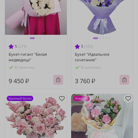
5
(279)
5
(350)
Букет-гигант "Белая
Букет "Идеальное
медведица"
сочетание"
В наличии
В наличии
9 450 ₽
3 760 ₽
Крупный бутон
Новинка