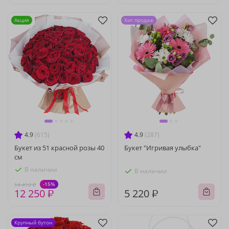
Акция
Хит продаж
4.9
(615)
4.9
(287)
Букет из 51 красной розы 40
Букет "Игривая улыбка"
см
В наличии
В наличии
-15%
14 410 ₽
12 250 ₽
5 220 ₽
Крупный бутон