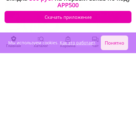
APP500
Скачать приложение
Мы используем cookies.
Как это работает
.
Понятно
Главная
Каталог
Корзина
Чат
Войти
5
(188)
5
(2143)
Композиция "Пионовый
Букет "Палермо"
рай"
В наличии
В наличии
41 820 ₽
3 740 ₽
Сезонные цветы
Акция