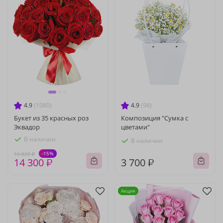
4.9
(1080)
4.9
(98)
Букет из 35 красных роз
Композиция "Сумка с
Эквадор
цветами"
В наличии
В наличии
-15%
16 820 ₽
14 300 ₽
3 700 ₽
Акция