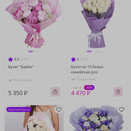
4.9
(241)
5
(662)
Букет "Барби"
Букет из 15 белых
кенийских роз
В наличии
В наличии
-15%
5 260 ₽
5 350 ₽
4 470 ₽
Крупный бутон