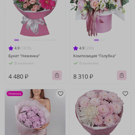
4.9
(1876)
4.9
(296)
Букет "Неженка"
Композиция "Голубка"
В наличии
В наличии
4 480 ₽
8 310 ₽
Новинка