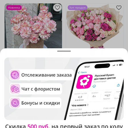
Новинка
Хит продаж
5
(185)
4.9
(1934)
Композиция "Из любви к
Букет "От всего сердца"
искусству"
В наличии
В наличии
18 000 ₽
16 240 ₽
Новинка
Скидка
500 руб.
на первый заказ по коду