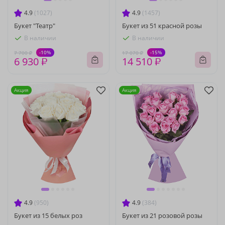
4.9
(1027)
4.9
(1457)
Букет "Театр"
Букет из 51 красной розы
В наличии
В наличии
-10%
-15%
7 700 ₽
17 070 ₽
6 930 ₽
14 510 ₽
Акция
Акция
4.9
(950)
4.9
(384)
Букет из 15 белых роз
Букет из 21 розовой розы