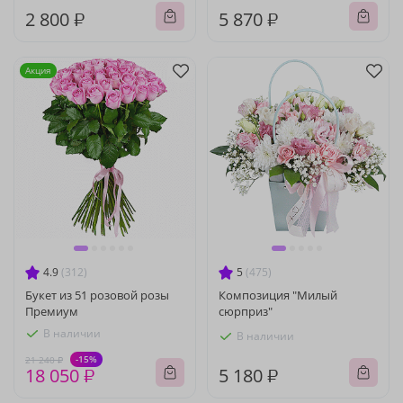
2 800 ₽
5 870 ₽
Акция
4.9
(312)
5
(475)
Букет из 51 розовой розы
Композиция "Милый
Премиум
сюрприз"
В наличии
В наличии
-15%
21 240 ₽
18 050 ₽
5 180 ₽