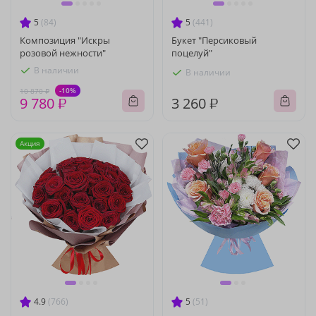
5
(84)
5
(441)
Композиция "Искры
Букет "Персиковый
розовой нежности"
поцелуй"
В наличии
В наличии
-10%
10 870 ₽
9 780 ₽
3 260 ₽
Акция
4.9
(766)
5
(51)