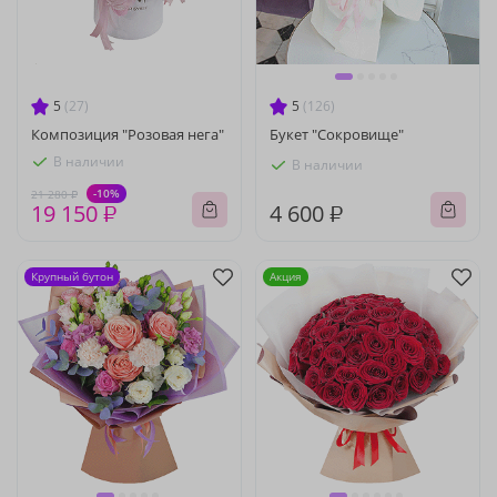
5
(27)
5
(126)
Композиция "Розовая нега"
Букет "Сокровище"
В наличии
В наличии
-10%
21 280 ₽
19 150 ₽
4 600 ₽
Крупный бутон
Акция