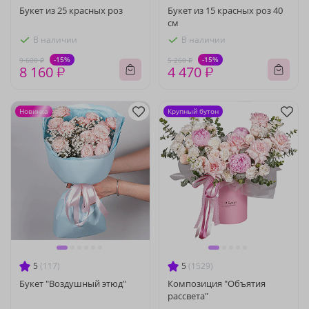
Букет из 25 красных роз
Букет из 15 красных роз 40
см
В наличии
В наличии
-15%
-15%
9 600 ₽
5 260 ₽
8 160 ₽
4 470 ₽
Новинка
Крупный бутон
5
(117)
5
(1529)
Букет "Воздушный этюд"
Композиция "Объятия
рассвета"