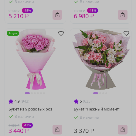
В наличии
В наличии
-15%
-15%
6 130 ₽
8 210 ₽
5 210 ₽
6 980 ₽
Акция
4.9
(943)
5
(635)
Букет из 9 розовых роз
Букет "Нежный момент"
В наличии
В наличии
-15%
4 050 ₽
3 440 ₽
3 370 ₽