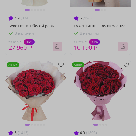
4.9
(374)
5
(196)
Букет из 101 белой розы
Букет-гигант "Великолепие"
В наличии
В наличии
-15%
-10%
32 890 ₽
11 320 ₽
27 960 ₽
10 190 ₽
Акция
Акция
5
(1413)
4.9
(1893)