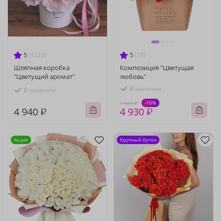
5
(1222)
5
(79)
Шляпная коробка
Композиция "Цветущая
"Цветущий аромат"
любовь"
В наличии
В наличии
-10%
5 480 ₽
4 940 ₽
4 930 ₽
Акция
Крупный бутон