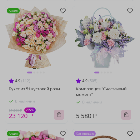
Акция
4.9
(112)
4.9
(505)
Букет из 51 кустовой розы
Композиция "Счастливый
момент"
В наличии
В наличии
-15%
27 200 ₽
23 120 ₽
5 580 ₽
Акция
Хит продаж