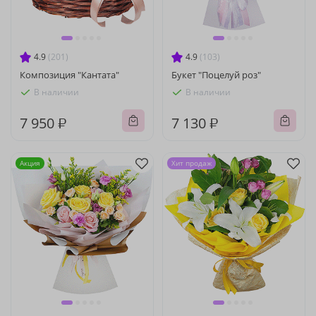
4.9
(201)
4.9
(103)
Композиция "Кантата"
Букет "Поцелуй роз"
В наличии
В наличии
7 950 ₽
7 130 ₽
Акция
Хит продаж