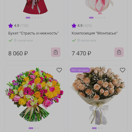
4.9
(158)
4.9
(426)
Букет "Страсть и нежность"
Композиция "Монпасье"
В наличии
В наличии
8 060 ₽
7 470 ₽
Хит продаж