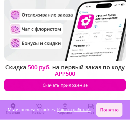
5
(32)
4.9
(23)
Композиция "Зимний
Букет "Королевский вечер"
шарм"
Под заказ
Под заказ
10 990 ₽
7 140 ₽
Скидка
500 руб.
на первый заказ по коду
APP500
Скачать приложение
Мы используем cookies.
Как это работает
.
Понятно
Главная
Каталог
Корзина
Чат
Войти