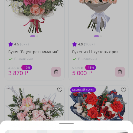
4.9
(677)
4.9
(1687)
Букет "В центре внимания"
Букет из 11 кустовых роз
В наличии
В наличии
-10%
-15%
4 300 ₽
5 880 ₽
3 870 ₽
5 000 ₽
Крупный бутон