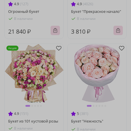
4.9
(127)
4.9
(4026)
Огромный букет
Букет "Прекрасное начало"
В наличии
В наличии
21 840 ₽
3 810 ₽
Акция
4.9
(151)
5
(381)
Букет из 101 кустовой розы
Букет "Нежность"
В наличии
В наличии