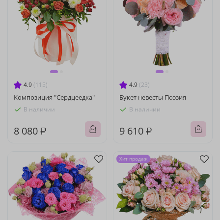
4.9
(115)
4.9
(23)
Композиция "Сердцеедка"
Букет невесты Поэзия
В наличии
В наличии
8 080 ₽
9 610 ₽
Хит продаж