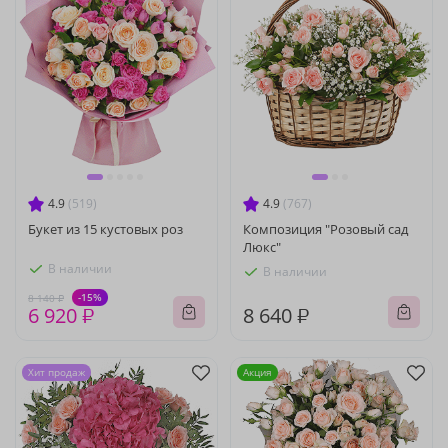
4.9
(519)
4.9
(767)
Букет из 15 кустовых роз
Композиция "Розовый сад
Люкс"
В наличии
В наличии
-15%
8 140 ₽
6 920 ₽
8 640 ₽
Хит продаж
Акция