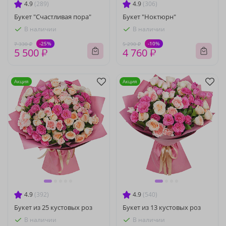
4.9
(289)
4.9
(306)
Букет "Счастливая пора"
Букет "Ноктюрн"
В наличии
В наличии
-25%
-10%
7 330 ₽
5 290 ₽
5 500 ₽
4 760 ₽
Акция
Акция
4.9
(392)
4.9
(540)
Букет из 25 кустовых роз
Букет из 13 кустовых роз
В наличии
В наличии