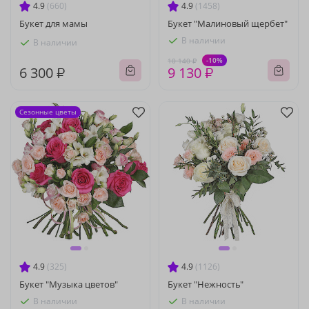
4.9
(660)
4.9
(1458)
Букет для мамы
Букет "Малиновый щербет"
В наличии
В наличии
-10%
10 140 ₽
6 300 ₽
9 130 ₽
Сезонные цветы
4.9
(325)
4.9
(1126)
Букет "Музыка цветов"
Букет "Нежность"
В наличии
В наличии