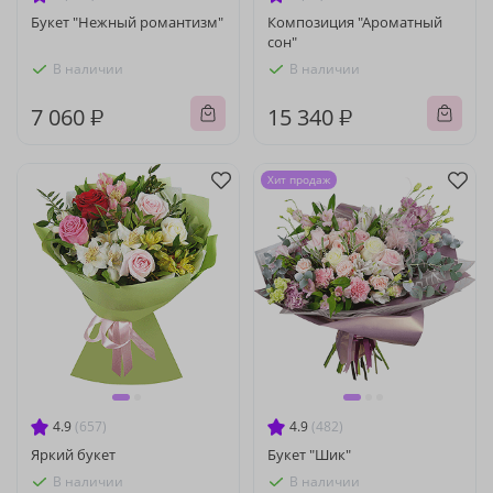
Букет "Нежный романтизм"
Композиция "Ароматный
сон"
В наличии
В наличии
7 060 ₽
15 340 ₽
Хит продаж
4.9
(657)
4.9
(482)
Яркий букет
Букет "Шик"
В наличии
В наличии