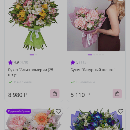
4.9
(478)
5
(113)
Букет "Альстромерии (25
Букет "Лазурный шепот"
шт.)"
В наличии
В наличии
8 980 ₽
5 110 ₽
Крупный бутон