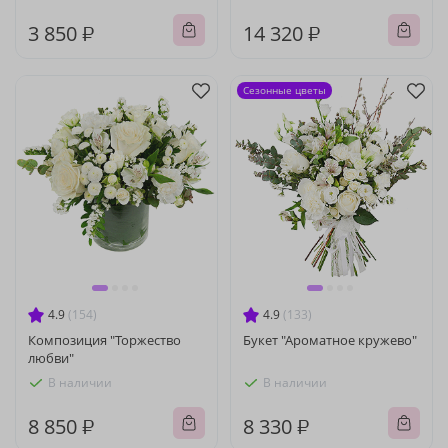
3 850 ₽
14 320 ₽
Сезонные цветы
4.9
(154)
4.9
(133)
Композиция "Торжество
Букет "Ароматное кружево"
любви"
В наличии
В наличии
8 850 ₽
8 330 ₽