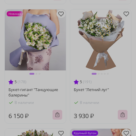
Новинка
5
(178)
5
(191)
Букет-гигант "Танцующие
Букет "Летний луг"
балерины"
В наличии
В наличии
6 150 ₽
3 930 ₽
Крупный бутон