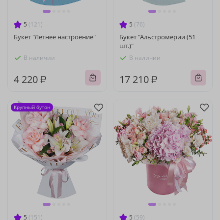
5
(121)
5
(76)
Букет "Летнее настроение"
Букет "Альстромерии (51
шт.)"
В наличии
В наличии
4 220 ₽
17 210 ₽
Крупный бутон
5
(151)
5
(59)