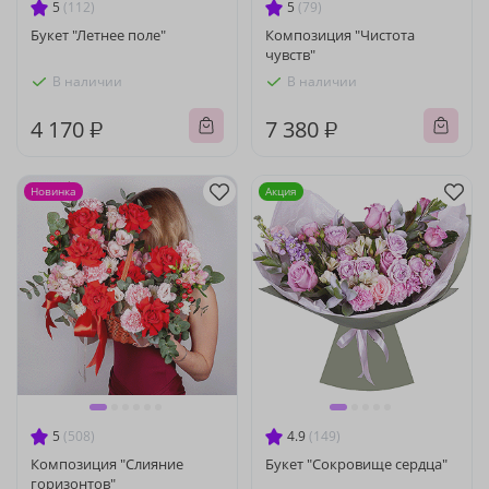
5
(112)
5
(79)
Букет "Летнее поле"
Композиция "Чистота
чувств"
В наличии
В наличии
4 170 ₽
7 380 ₽
Новинка
Акция
5
(508)
4.9
(149)
Композиция "Слияние
Букет "Сокровище сердца"
горизонтов"