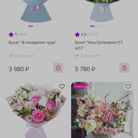
5
(984)
4.9
(2759)
Букет "В ожидании чуда"
Букет "Альстромерии (15
шт.)"
В наличии
В наличии
3 980 ₽
5 780 ₽
Новинка