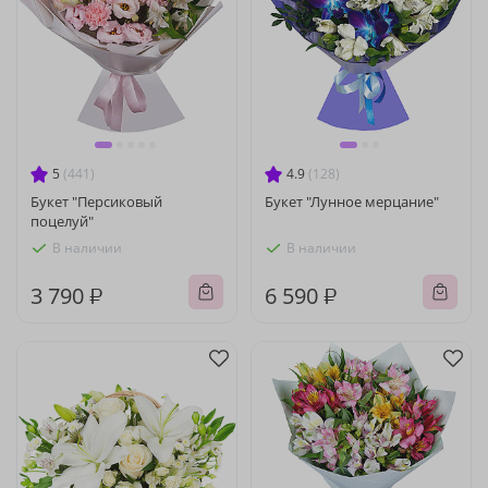
5
(441)
4.9
(128)
Букет "Персиковый
Букет "Лунное мерцание"
поцелуй"
В наличии
В наличии
3 790 ₽
6 590 ₽