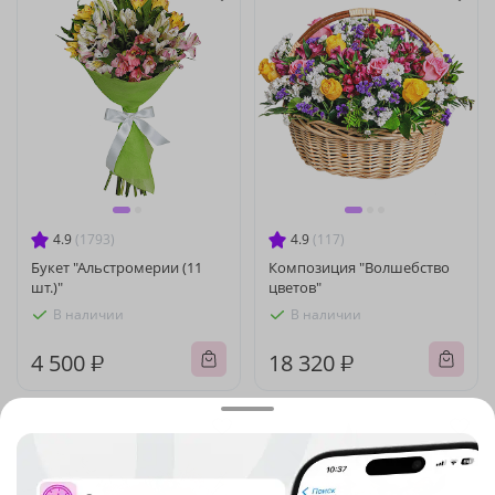
4.9
(1793)
4.9
(117)
Букет "Альстромерии (11
Композиция "Волшебство
шт.)"
цветов"
В наличии
В наличии
4 500 ₽
18 320 ₽