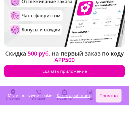
5
(52)
5
(166)
Скидка
500 руб.
на первый заказ по коду
Композиция "Праздник
Подарок фей
APP500
сердца"
В наличии
В наличии
Скачать приложение
16 250 ₽
3 250 ₽
Мы используем cookies.
Как это работает
.
Понятно
Акция
Новинка
Главная
Каталог
Корзина
Чат
Войти