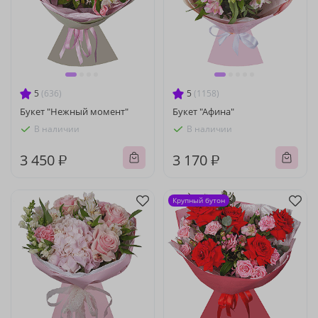
5
(636)
5
(1158)
Букет "Нежный момент"
Букет "Афина"
В наличии
В наличии
3 450 ₽
3 170 ₽
Крупный бутон