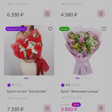
В наличии
В наличии
6 330 ₽
4 580 ₽
Крупный бутон
Акция
5
(250)
4.9
(4328)
Букет-гигант "Кассиопея"
Букет "Весеннее солнце"
В наличии
В наличии
-25%
5 150 ₽
7 330 ₽
3 860 ₽