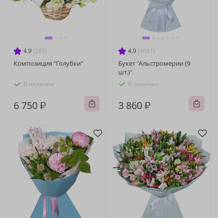
4.9
(289)
4.9
(4061)
Композиция "Голубки"
Букет "Альстромерии (9
шт.)"
В наличии
В наличии
6 750 ₽
3 860 ₽