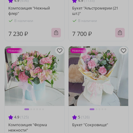
4.9
(656)
4.9
(1135)
Композиция "Нежный
Букет "Альстромерии (21
флер"
шт.)"
В наличии
В наличии
7 230 ₽
7 700 ₽
Новинка
Новинка
4.9
(125)
5
(126)
Композиция "Форма
Букет "Сокровище"
нежности"