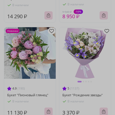
В наличии
В наличии
-10%
9 940 ₽
14 290 ₽
8 950 ₽
Новинка
4.9
(190)
5
(1137)
Букет "Пионовый глянец"
Букет "Рождение звезды"
В наличии
В наличии
11 130 ₽
3 370 ₽