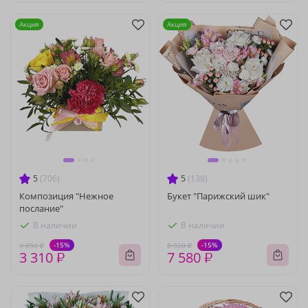
Акция
Акция
5
(706)
5
(138)
Композиция "Нежное
Букет "Парижский шик"
послание"
В наличии
В наличии
-15%
-15%
3 890 ₽
8 920 ₽
3 310 ₽
7 580 ₽