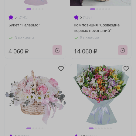
5
(2145)
5
(138)
Букет "Палермо"
Композиция "Созвездие
первых признаний"
В наличии
В наличии
4 060 ₽
14 060 ₽