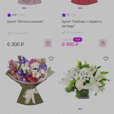
4.9
(110)
5
(224)
Букет "Легкое касание"
Букет "Любовь с первого
взгляда"
В наличии
В наличии
-10%
7 670 ₽
6 300 ₽
6 900 ₽