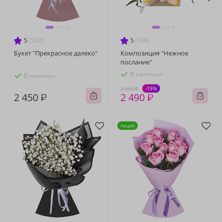
5
(529)
5
(706)
Букет "Прекрасное далеко"
Композиция "Нежное
послание"
В наличии
В наличии
-15%
2 930 ₽
2 450 ₽
2 490 ₽
Акция