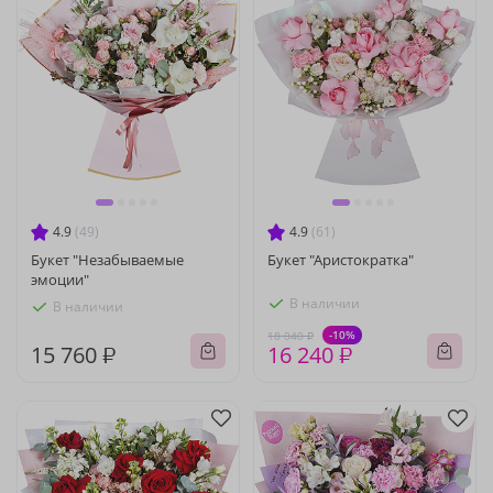
4.9
(49)
4.9
(61)
Букет "Незабываемые
Букет "Аристократка"
эмоции"
В наличии
В наличии
-10%
18 040 ₽
15 760 ₽
16 240 ₽