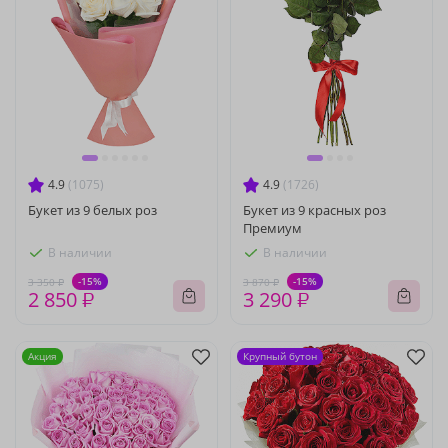
4.9
(1075)
4.9
(1726)
Букет из 9 белых роз
Букет из 9 красных роз
Премиум
В наличии
В наличии
-15%
-15%
3 350 ₽
3 870 ₽
2 850 ₽
3 290 ₽
Акция
Крупный бутон