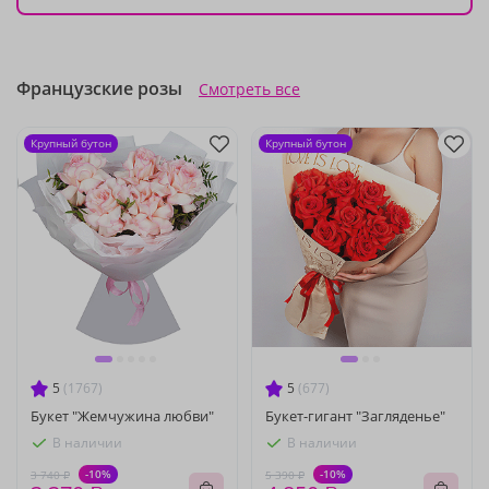
Французские розы
Смотреть все
Крупный бутон
Крупный бутон
5
(1767)
5
(677)
Букет "Жемчужина любви"
Букет-гигант "Загляденье"
В наличии
В наличии
-10%
-10%
3 740 ₽
5 390 ₽