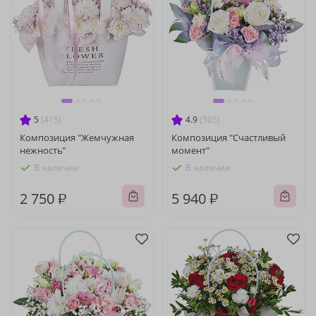
5
(415)
4.9
(505)
Композиция "Жемчужная
Композиция "Счастливый
нежность"
момент"
В наличии
В наличии
2 750 ₽
5 940 ₽