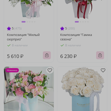
5
(475)
5
(200)
Композиция "Милый
Композиция "Гамма
сюрприз"
сезона"
В наличии
В наличии
5 610 ₽
6 230 ₽
Новинка