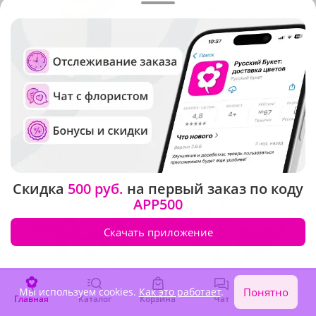
5
(339)
4.9
(453)
Букет "Мгновения счастья"
Композиция "Звездочка"
В наличии
В наличии
2 620 ₽
3 320 ₽
Скидка
500 руб.
на первый заказ по коду
APP500
Скачать приложение
Мы используем cookies.
Как это работает
.
Понятно
Главная
Каталог
Корзина
Чат
Войти