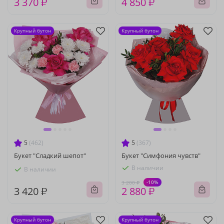
3 370 ₽
4 850 ₽
Крупный бутон
Крупный бутон
5
(462)
5
(367)
Букет "Сладкий шепот"
Букет "Симфония чувств"
В наличии
В наличии
-10%
3 200 ₽
3 420 ₽
2 880 ₽
Крупный бутон
Крупный бутон