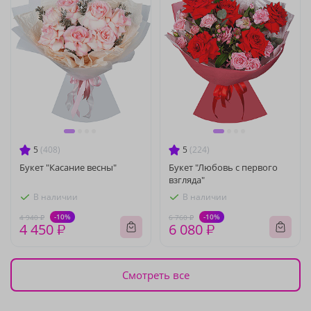
5
(408)
5
(224)
Букет "Касание весны"
Букет "Любовь с первого
взгляда"
В наличии
В наличии
-10%
-10%
4 940 ₽
6 760 ₽
4 450 ₽
6 080 ₽
Смотреть все