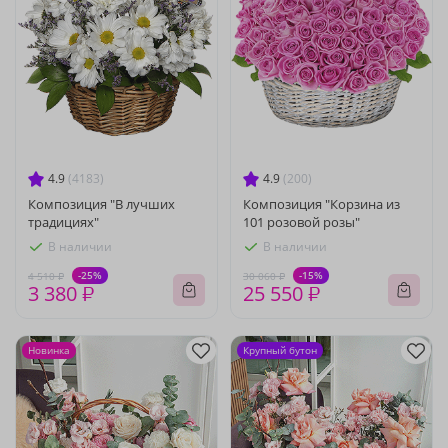
4.9
(4183)
4.9
(200)
Композиция "В лучших
Композиция "Корзина из
традициях"
101 розовой розы"
В наличии
В наличии
-25%
-15%
4 510 ₽
30 060 ₽
3 380 ₽
25 550 ₽
Новинка
Крупный бутон