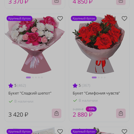
3 370 ₽
4 850 ₽
Крупный бутон
Крупный бутон
5
(462)
5
(367)
Букет "Сладкий шепот"
Букет "Симфония чувств"
В наличии
В наличии
-10%
3 200 ₽
3 420 ₽
2 880 ₽
Крупный бутон
Крупный бутон