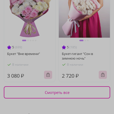
5
(699)
5
(185)
Букет "Вне времени"
Букет-гигант "Сон в
зимнюю ночь"
В наличии
В наличии
3 080 ₽
2 720 ₽
Смотреть все