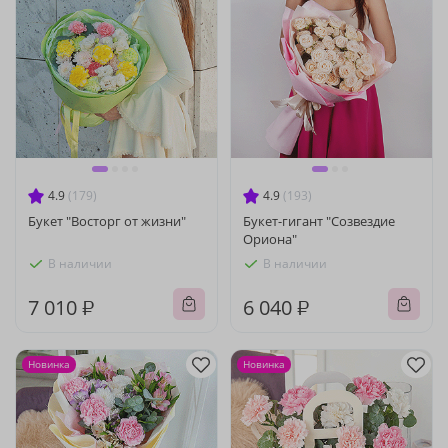
4.9
(179)
4.9
(193)
Букет "Восторг от жизни"
Букет-гигант "Созвездие
Ориона"
В наличии
В наличии
7 010 ₽
6 040 ₽
Новинка
Новинка