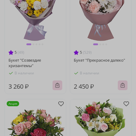
5
(49)
5
(529)
Букет "Созвездие
Букет "Прекрасное далеко"
хризантемы"
В наличии
В наличии
3 260 ₽
2 450 ₽
Акция