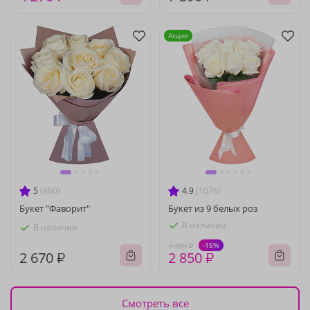
Акция
5
(960)
4.9
(1076)
Букет "Фаворит"
Букет из 9 белых роз
В наличии
В наличии
-15%
3 350 ₽
2 670 ₽
2 850 ₽
Смотреть все