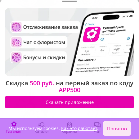
5
(76)
4.9
(453)
Букет "Сказочная фантазия"
Композиция "Звездочка"
В наличии
В наличии
3 840 ₽
3 320 ₽
Скидка
500 руб.
на первый заказ по коду
APP500
Скачать приложение
Мы используем cookies.
Как это работает
.
Понятно
Главная
Каталог
Корзина
Чат
Войти