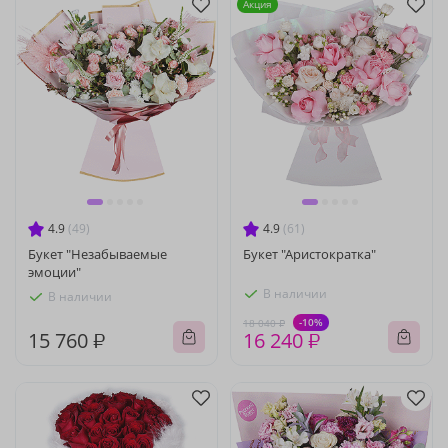
Акция
4.9
(49)
4.9
(61)
Букет "Незабываемые
Букет "Аристократка"
эмоции"
В наличии
В наличии
-10%
18 040 ₽
15 760 ₽
16 240 ₽