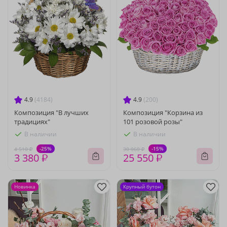
4.9
(4184)
4.9
(200)
Композиция "В лучших
Композиция "Корзина из
традициях"
101 розовой розы"
В наличии
В наличии
-25%
-15%
4 510 ₽
30 060 ₽
3 380 ₽
25 550 ₽
Новинка
Крупный бутон