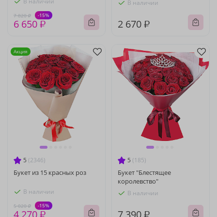
В наличии
В наличии
-15%
7 820 ₽
6 650 ₽
2 670 ₽
Акция
5
(2346)
5
(185)
Букет из 15 красных роз
Букет "Блестящее
королевство"
В наличии
В наличии
-15%
5 020 ₽
4 270 ₽
7 390 ₽