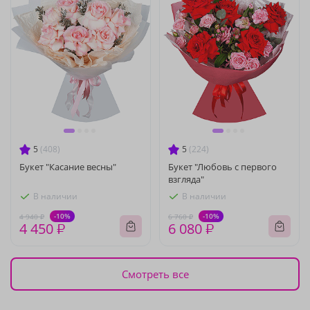
5
(408)
5
(224)
Букет "Касание весны"
Букет "Любовь с первого
взгляда"
В наличии
В наличии
-10%
-10%
4 940 ₽
6 760 ₽
4 450 ₽
6 080 ₽
Смотреть все