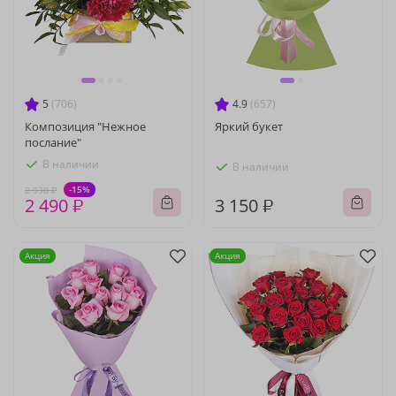
5
(706)
4.9
(657)
Композиция "Нежное
Яркий букет
послание"
В наличии
В наличии
-15%
2 930 ₽
2 490 ₽
3 150 ₽
Акция
Акция