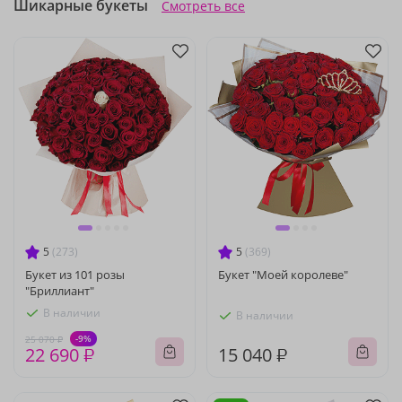
Шикарные букеты
Смотреть все
5
(273)
5
(369)
Букет из 101 розы
Букет "Моей королеве"
"Бриллиант"
В наличии
В наличии
-9%
25 070 ₽
22 690 ₽
15 040 ₽