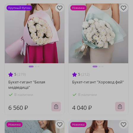
Крупный бутон
Новинка
5
(279)
5
(212)
Букет-гигант "Белая
Букет-гигант "Хоровод фей"
медведица"
В наличии
В наличии
6 560 ₽
4 040 ₽
Новинка
Новинка