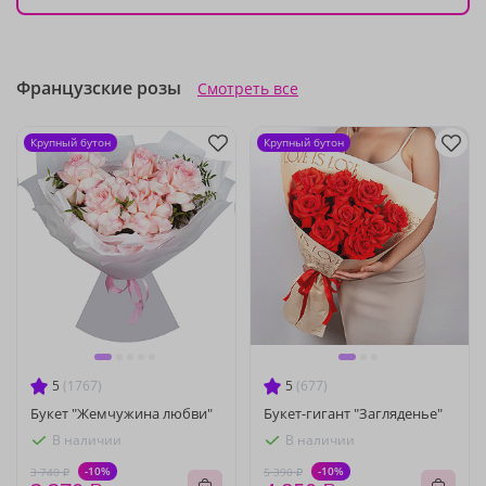
Французские розы
Смотреть все
Крупный бутон
Крупный бутон
5
(1767)
5
(677)
Букет "Жемчужина любви"
Букет-гигант "Загляденье"
В наличии
В наличии
-10%
-10%
3 740 ₽
5 390 ₽