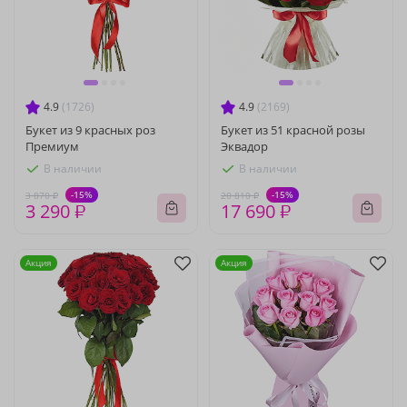
4.9
(1726)
4.9
(2169)
Букет из 9 красных роз
Букет из 51 красной розы
Премиум
Эквадор
В наличии
В наличии
-15%
-15%
3 870 ₽
20 810 ₽
3 290 ₽
17 690 ₽
Акция
Акция