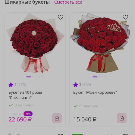
Шикарные букеты
Смотреть все
5
(273)
5
(369)
Букет из 101 розы
Букет "Моей королеве"
"Бриллиант"
В наличии
В наличии
-9%
25 070 ₽
22 690 ₽
15 040 ₽