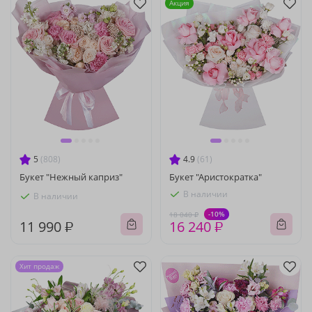
Акция
5
(808)
4.9
(61)
Букет "Нежный каприз"
Букет "Аристократка"
В наличии
В наличии
-10%
18 040 ₽
11 990 ₽
16 240 ₽
Хит продаж