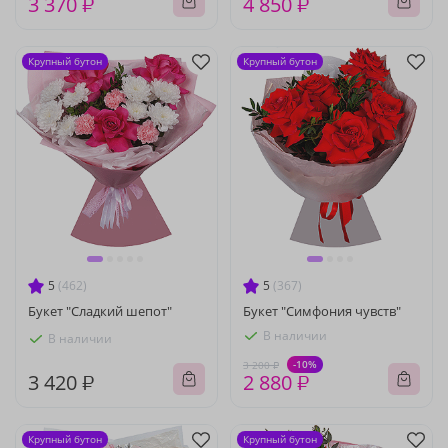
3 370 ₽
4 850 ₽
Крупный бутон
Крупный бутон
5
(462)
5
(367)
Букет "Сладкий шепот"
Букет "Симфония чувств"
В наличии
В наличии
-10%
3 200 ₽
3 420 ₽
2 880 ₽
Крупный бутон
Крупный бутон