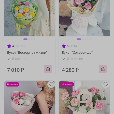
4.9
(176)
5
(126)
Букет "Восторг от жизни"
Букет "Сокровище"
В наличии
В наличии
7 010 ₽
4 280 ₽
Новинка
Новинка