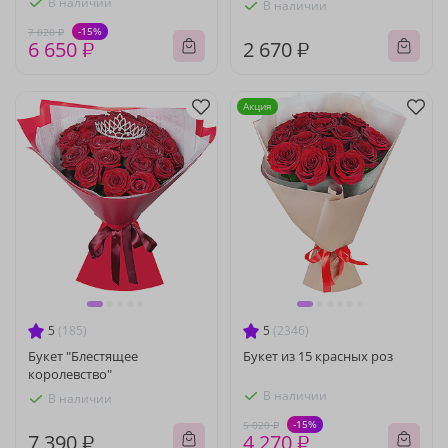
В наличии
В наличии
-15%
7 820 ₽
6 650 ₽
2 670 ₽
Акция
5
(185)
5
(2346)
Букет "Блестящее
Букет из 15 красных роз
королевство"
В наличии
В наличии
-15%
5 020 ₽
7 390 ₽
4 270 ₽