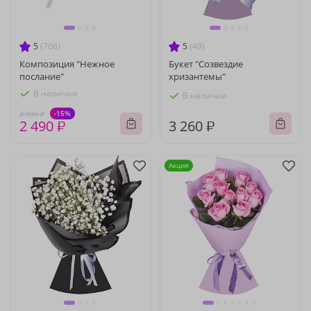
5
(706)
5
(49)
Композиция "Нежное
Букет "Созвездие
послание"
хризантемы"
В наличии
В наличии
-15%
2 930 ₽
2 490 ₽
3 260 ₽
Акция