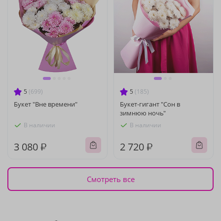
5
(699)
5
(185)
Букет "Вне времени"
Букет-гигант "Сон в
зимнюю ночь"
В наличии
В наличии
3 080 ₽
2 720 ₽
Смотреть все