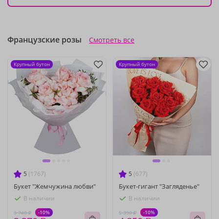
Французские розы
Смотреть все
Крупный бутон
Крупный бутон
5
(1767)
5
(677)
Букет "Жемчужина любви"
Букет-гигант "Загляденье"
В наличии
В наличии
-10%
-10%
3 740 ₽
5 390 ₽