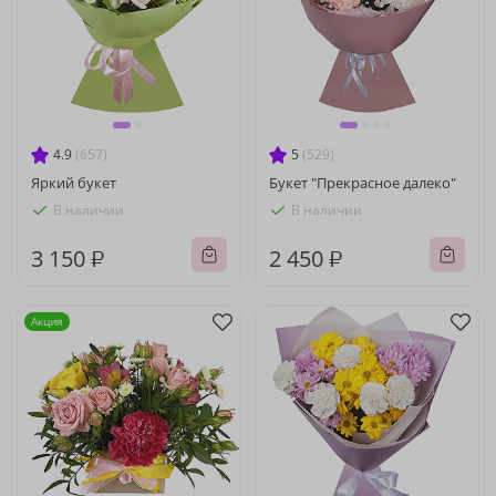
4.9
(657)
5
(529)
Яркий букет
Букет "Прекрасное далеко"
В наличии
В наличии
3 150 ₽
2 450 ₽
Акция