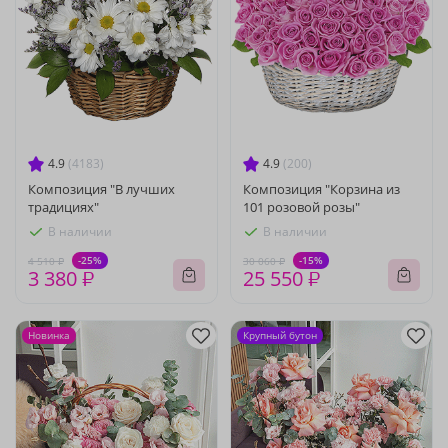
4.9
(4183)
4.9
(200)
Композиция "В лучших
Композиция "Корзина из
традициях"
101 розовой розы"
В наличии
В наличии
-25%
-15%
4 510 ₽
30 060 ₽
3 380 ₽
25 550 ₽
Новинка
Крупный бутон