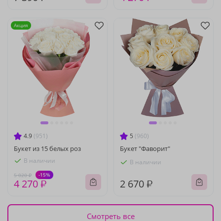
Акция
4.9
(951)
5
(960)
Букет из 15 белых роз
Букет "Фаворит"
В наличии
В наличии
-15%
5 020 ₽
4 270 ₽
2 670 ₽
Смотреть все