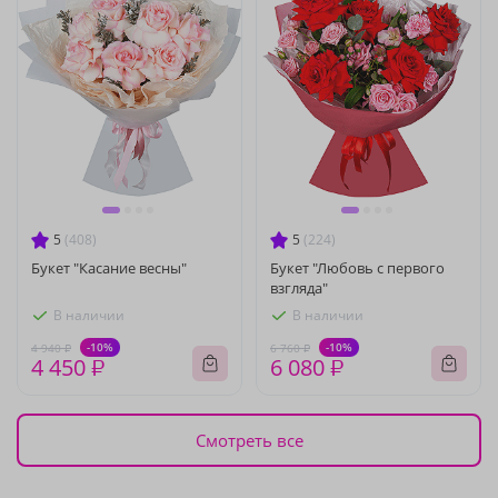
5
(408)
5
(224)
Букет "Касание весны"
Букет "Любовь с первого
взгляда"
В наличии
В наличии
-10%
-10%
4 940 ₽
6 760 ₽
4 450 ₽
6 080 ₽
Смотреть все