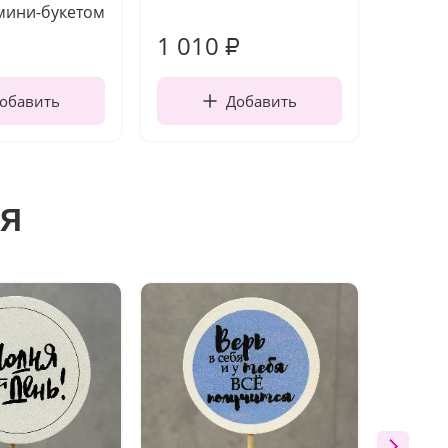
мини-букетом
1 010
150
₽
обавить
Добавить
я