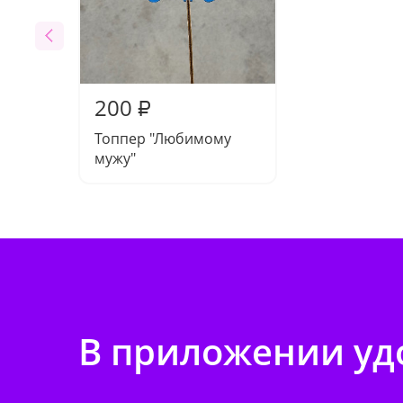
200
₽
Топпер "Любимому
мужу"
В приложении удо