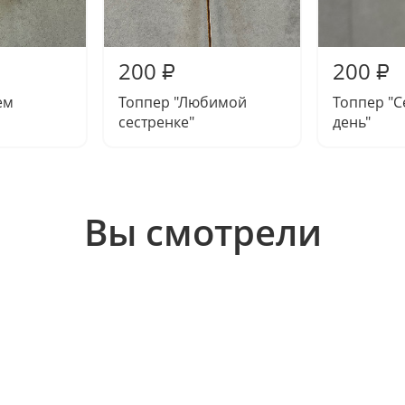
200
200
₽
₽
ем
Топпер "Любимой
Топпер "С
сестренке"
день"
Вы смотрели