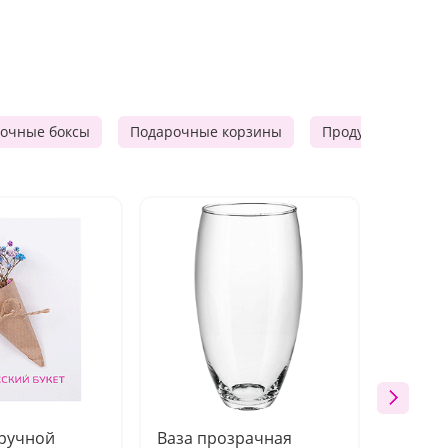
очные боксы
Подарочные корзины
Продуктовые наб
 ручной
Ваза прозрачная
Топпе