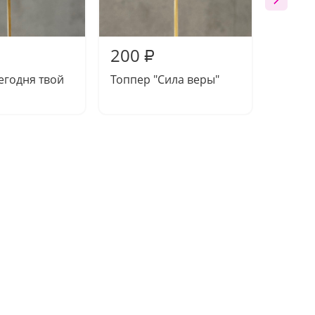
200
200
₽
егодня твой
Топпер "Сила веры"
Топпер