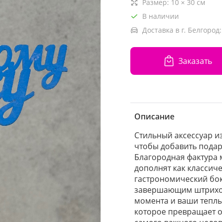
Размер:
10
×
30
см
В наличии
Доставка в г. Белгород:
Заказать
Описание
Стильный аксессуар из
чтобы добавить пода
Благородная фактура
дополнят как классиче
гастрономический бок
завершающим штрихом
момента и ваши теплы
которое превращает о