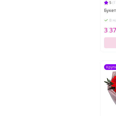
5
(1
Буке
В н
3 3
Круп