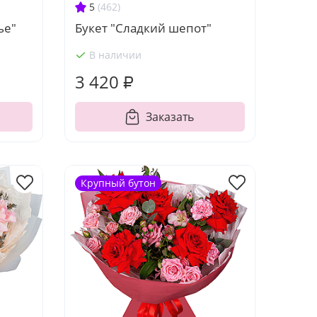
5
(462)
ье"
Букет "Сладкий шепот"
В наличии
3 420 ₽
Заказать
Крупный бутон