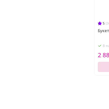
5
(3
Букет
В н
2 8