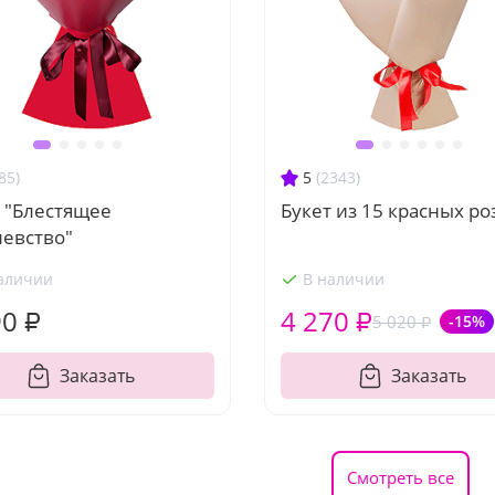
85)
5
(2343)
 "Блестящее
Букет из 15 красных ро
левство"
аличии
В наличии
90 ₽
4 270 ₽
5 020 ₽
-15%
Заказать
Заказать
Смотреть все