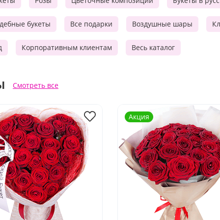
кеты
Розы
Цветочные композиции
Букеты в рус
дебные букеты
Все подарки
Воздушные шары
Кл
д
Корпоративным клиентам
Весь каталог
ы
Смотреть все
Акция