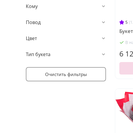
Кому
Повод
5
(1
Букет
Цвет
В н
6 1
Тип букета
Очистить фильтры