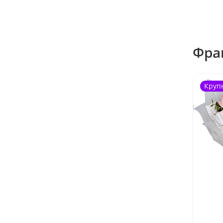
Фра
Круп