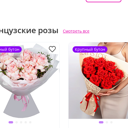
нцузские розы
Смотреть все
ный бутон
Крупный бутон