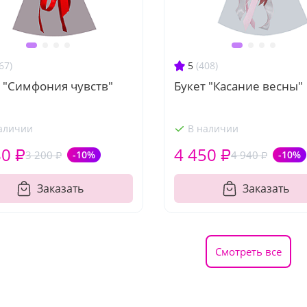
67)
5
(408)
 "Симфония чувств"
Букет "Касание весны"
аличии
В наличии
80 ₽
4 450 ₽
3 200 ₽
-10%
4 940 ₽
-10%
Заказать
Заказать
Смотреть все