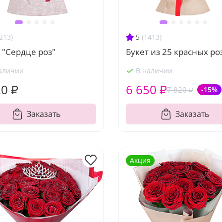
213)
5
(1413)
 "Сердце роз"
Букет из 25 красных ро
аличии
В наличии
20 ₽
6 650 ₽
7 820 ₽
-15%
Заказать
Заказать
Акция