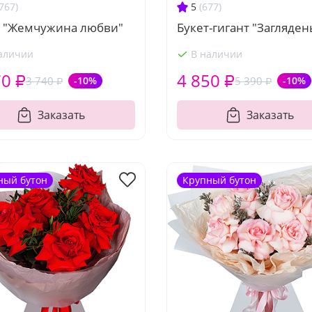
767)
5
(677)
т "Жемчужина любви"
Букет-гигант "Загляден
аличии
В наличии
70 ₽
4 850 ₽
3 740 ₽
-10%
5 390 ₽
-10%
Заказать
Заказать
ный бутон
Крупный бутон