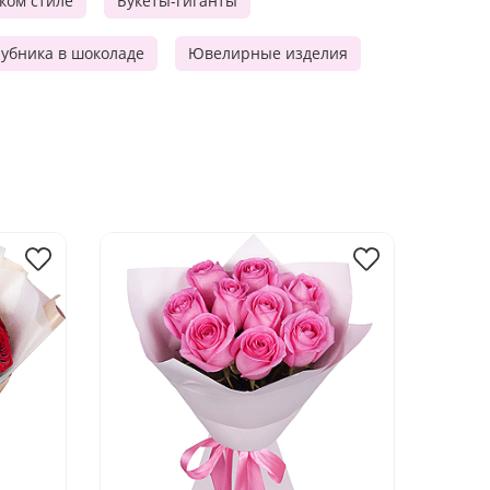
ском стиле
Букеты-гиганты
убника в шоколаде
Ювелирные изделия