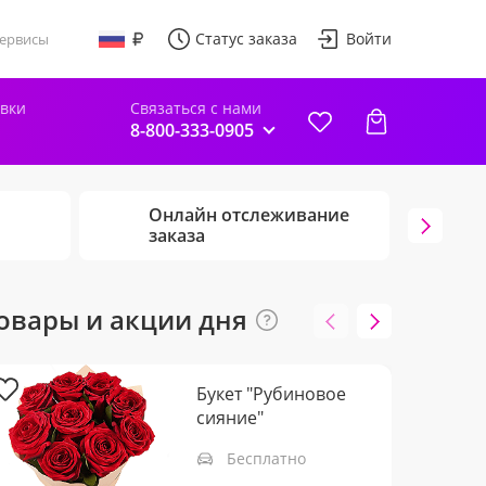
Статус заказа
Войти
ервисы
авки
Связаться с нами
8-800-333-0905
Онлайн отслеживание
Г
заказа
ц
овары и акции дня
Букет "Рубиновое
сияние"
Бесплатно