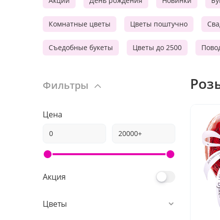
Акции
День рождения
Новинки
Бу
Комнатные цветы
Цветы поштучно
Сва
Съедобные букеты
Цветы до 2500
Пово
Роз
Фильтры
Цена
Акция
Цветы