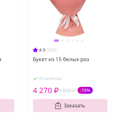
4.9
(950)
з
Букет из 15 белых роз
В наличии
4 270 ₽
5 020 ₽
-15%
Заказать