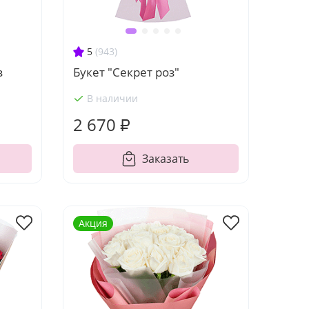
5
(943)
з
Букет "Секрет роз"
В наличии
2 670 ₽
Заказать
Акция