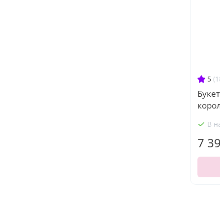
5
(1
Букет
коро
В н
7 3