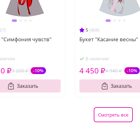
67)
5
(408)
 "Симфония чувств"
Букет "Касание весны"
аличии
В наличии
80 ₽
4 450 ₽
3 200 ₽
-10%
4 940 ₽
-10%
Заказать
Заказать
Смотреть все