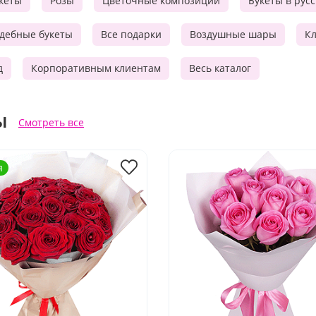
кеты
Розы
Цветочные композиции
Букеты в рус
дебные букеты
Все подарки
Воздушные шары
Кл
д
Корпоративным клиентам
Весь каталог
ы
Смотреть все
я