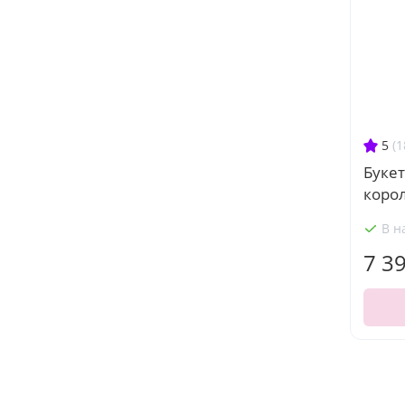
5
(1
Букет
коро
В н
7 3