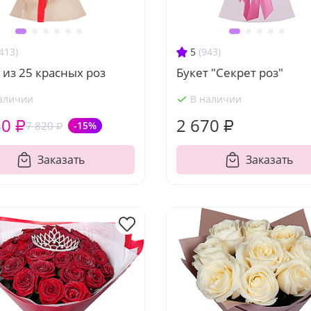
413)
5
(943)
 из 25 красных роз
Букет "Секрет роз"
аличии
В наличии
50 ₽
2 670 ₽
7 820 ₽
-15%
Заказать
Заказать