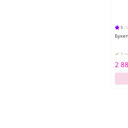
5
(3
Букет
В н
2 8