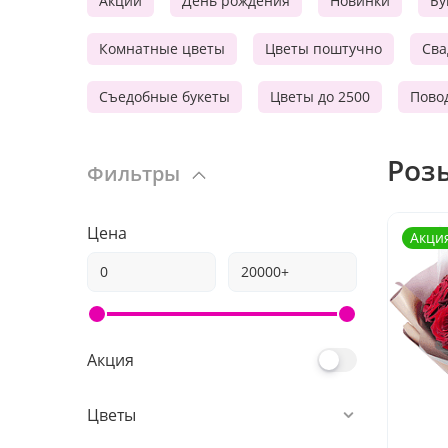
Акции
День рождения
Новинки
Бу
Комнатные цветы
Цветы поштучно
Сва
Съедобные букеты
Цветы до 2500
Пово
Роз
Фильтры
Цена
Акци
Акция
Цветы