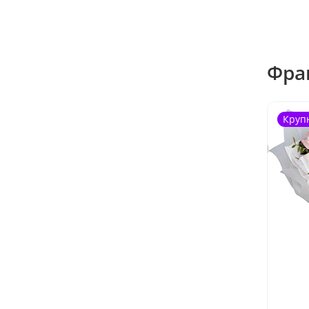
Фра
Круп