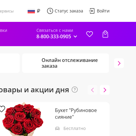
Статус заказа
Войти
ервисы
авки
Связаться с нами
8-800-333-0905
Онлайн отслеживание
Г
заказа
ц
овары и акции дня
Букет "Рубиновое
сияние"
Бесплатно