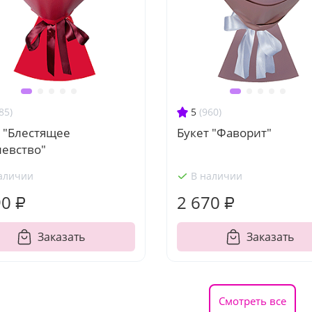
85)
5
(960)
 "Блестящее
Букет "Фаворит"
левство"
аличии
В наличии
90 ₽
2 670 ₽
Заказать
Заказать
Смотреть все