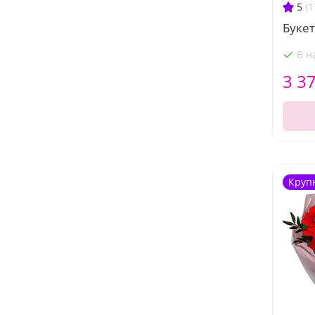
5
(1
Буке
В н
3 3
Круп