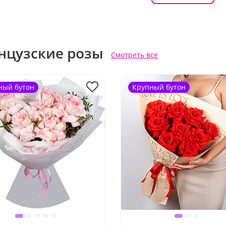
нцузские розы
Смотреть все
ный бутон
Крупный бутон