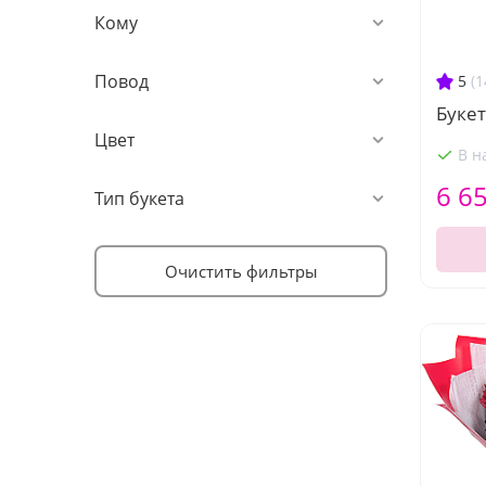
Кому
Повод
5
(1
Букет
Цвет
В н
6 6
Тип букета
Очистить фильтры