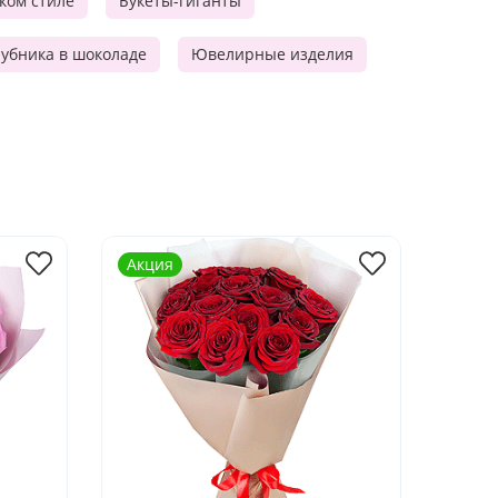
ском стиле
Букеты-гиганты
убника в шоколаде
Ювелирные изделия
Акция