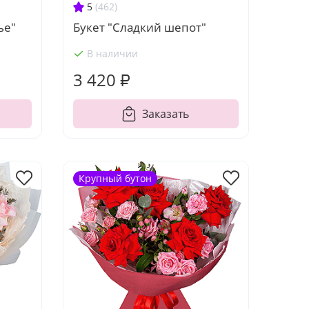
5
(462)
ье"
Букет "Сладкий шепот"
В наличии
3 420 ₽
Заказать
Крупный бутон