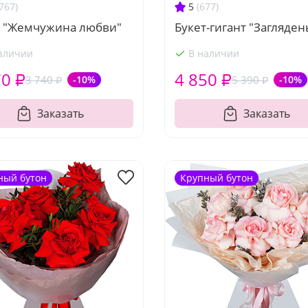
767)
5
(677)
т "Жемчужина любви"
Букет-гигант "Загляден
аличии
В наличии
70 ₽
4 850 ₽
3 740 ₽
-10%
5 390 ₽
-10%
Заказать
Заказать
ный бутон
Крупный бутон