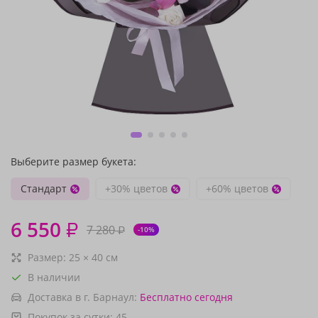
Выберите размер букета:
Стандарт
+30% цветов
+60% цветов
6 550
₽
7 280
₽
-10%
Размер:
25
×
40
см
В наличии
Доставка в г. Барнаул:
Бесплатно
сегодня
Покупок за сутки:
45