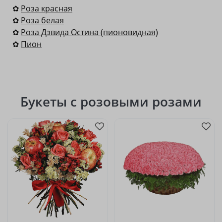
✿
Роза красная
✿
Роза белая
✿
Роза Дэвида Остина (пионовидная)
✿
Пион
Букеты с розовыми розами