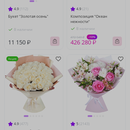
4.9
(112)
4.9
(21)
Букет "Золотая осень"
Композиция "Океан
нежности"
В наличии
В наличии
-10%
472 540 ₽
11 150 ₽
426 280 ₽
Акция
4.9
(477)
5
(2143)