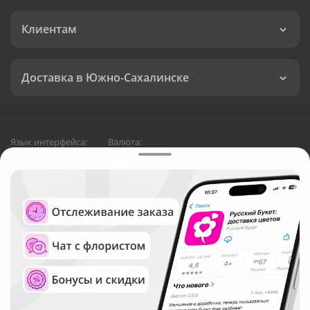
Клиентам
Доставка в Южно-Сахалинске
Язык интерфейса:
Валюта:
©
Служба круглосуточной доставки цветов в Южно-
Сахалинске
Русский Букет, 2026
Общество с ограниченной ответственностью «Технология»
ОГРН: 1195476081745, ИНН: 5410081997
Юридический адрес: г. Новосибирск, ул. Ипподромская,
д.42, оф. 3