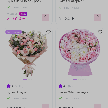
Букет из 51 белой розы
Букет "Палермо"
В наличии
В наличии
-15%
25 470 ₽
21 650 ₽
5 180 ₽
Хит продаж
4.9
(508)
4.9
(63)
Букет "Пудра"
Букет "Мармеладка"
В наличии
В наличии