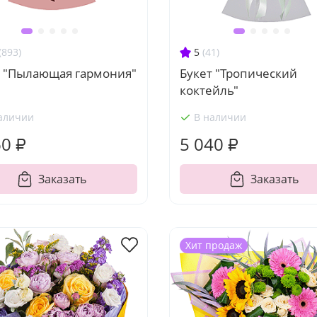
(893)
5
(41)
т "Пылающая гармония"
Букет "Тропический
коктейль"
аличии
В наличии
60 ₽
5 040 ₽
Заказать
Заказать
Хит продаж