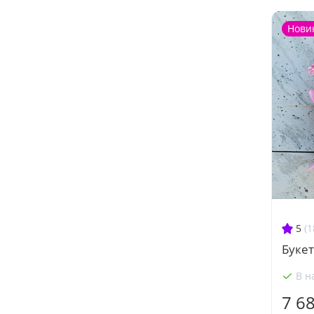
Нови
5
(1
Буке
В н
7 6