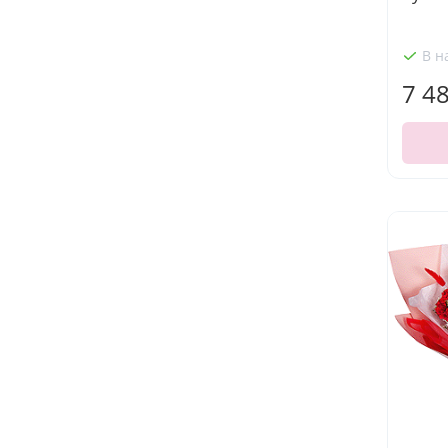
В н
7 4