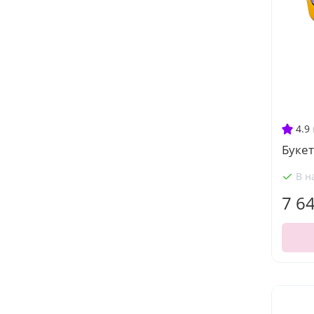
4.9
Букет
В н
7 6