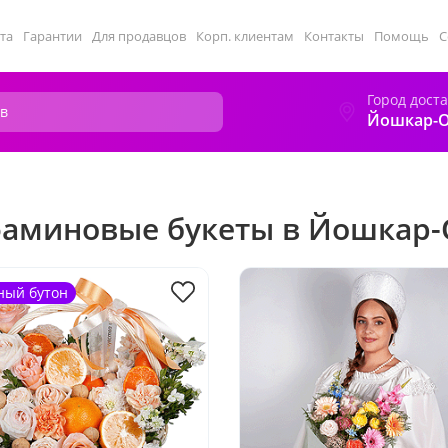
та
Гарантии
Для продавцов
Корп. клиентам
Контакты
Помощь
С
Город дост
Йошкар-
аминовые букеты в Йошкар-
ный бутон