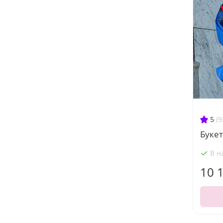
5
(9
Букет
В н
10 