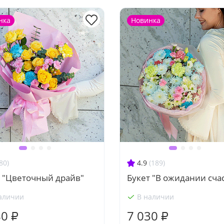
нка
Новинка
80)
4.9
(189)
т "Цветочный драйв"
Букет "В ожидании сча
аличии
В наличии
80 ₽
7 030 ₽