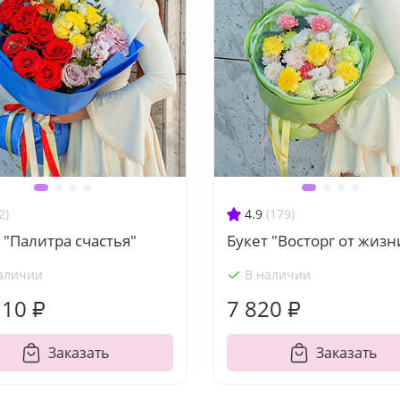
2)
4.9
(179)
 "Палитра счастья"
Букет "Восторг от жизн
аличии
В наличии
110 ₽
7 820 ₽
Заказать
Заказать