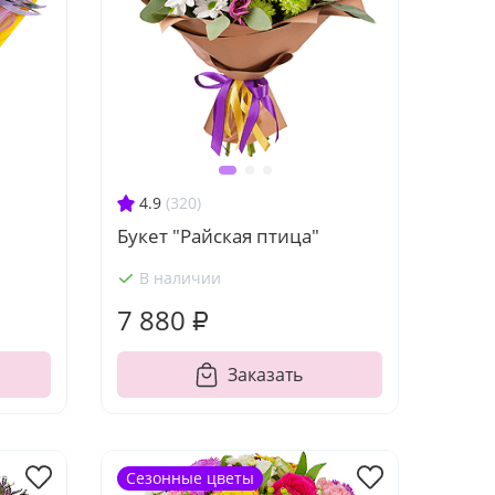
4.9
(320)
Букет "Райская птица"
В наличии
7 880 ₽
Заказать
Сезонные цветы