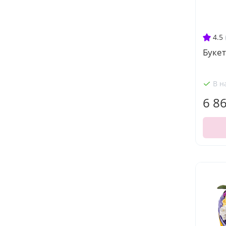
4.5
Буке
В н
6 8