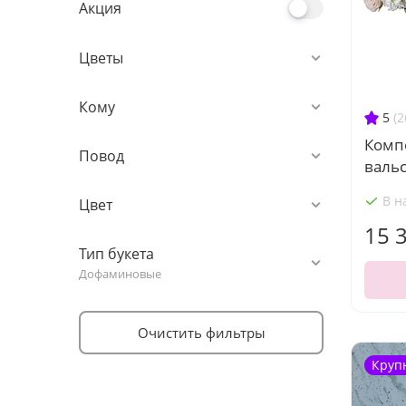
Акция
Цветы
Кому
5
(2
Комп
Повод
вальс
В н
Цвет
15 
Тип букета
Дофаминовые
Очистить фильтры
Круп