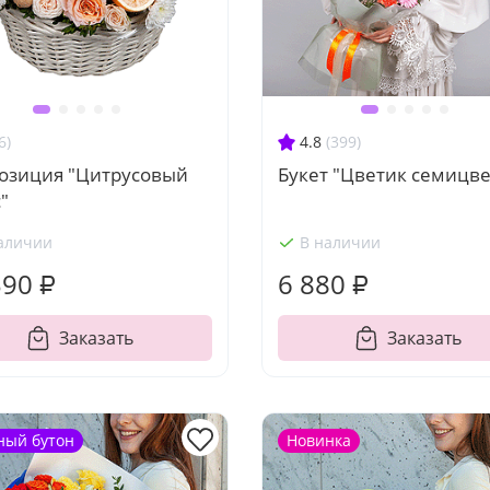
6)
4.8
(399)
озиция "Цитрусовый
Букет "Цветик семицве
"
аличии
В наличии
390 ₽
6 880 ₽
Заказать
Заказать
ный бутон
Новинка