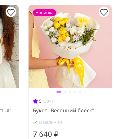
Новинка
5
(394)
стья"
Букет "Весенний блеск"
В наличии
7 640 ₽