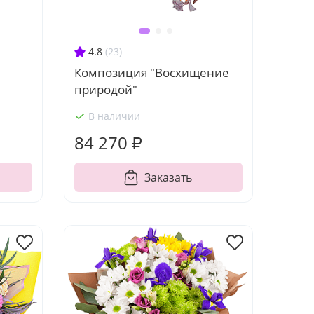
4.8
(23)
Композиция "Восхищение
природой"
В наличии
84 270 ₽
Заказать