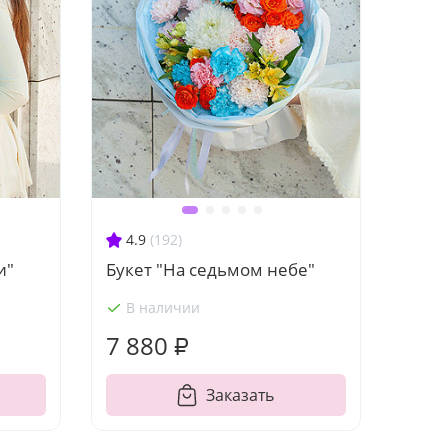
4.9
(192)
и"
Букет "На седьмом небе"
В наличии
7 880 ₽
Заказать