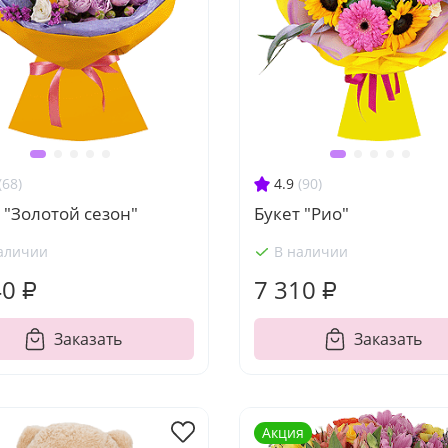
(68)
4.9
(90)
 "Золотой сезон"
Букет "Рио"
аличии
В наличии
40 ₽
7 310 ₽
Заказать
Заказать
Акция