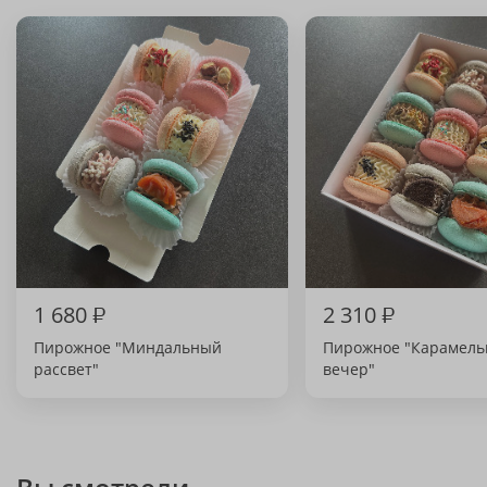
1 680
₽
2 310
₽
Пирожное "Миндальный
Пирожное "Карамел
рассвет"
вечер"