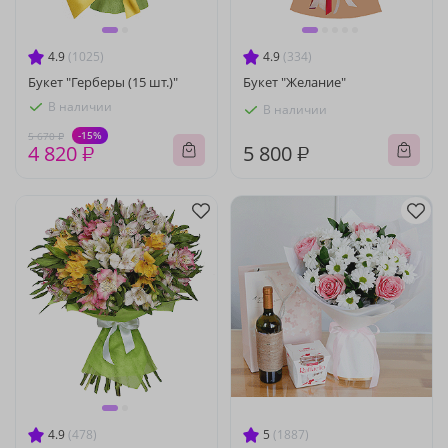
4.9
(1025)
4.9
(334)
Букет "Герберы (15 шт.)"
Букет "Желание"
В наличии
В наличии
-15%
5 670 ₽
4 820 ₽
5 800 ₽
4.9
(478)
5
(1887)