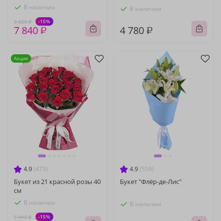
В наличии
В наличии
-15%
9 220 ₽
7 840 ₽
4 780 ₽
Акция
4.9
(473)
4.9
(559)
Букет из 21 красной розы 40
Букет "Флёр-де-Лис"
см
В наличии
В наличии
-15%
5 910 ₽