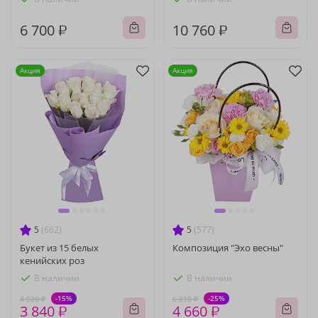
6 700 ₽
10 760 ₽
Акция
Акция
5
(662)
5
(577)
Букет из 15 белых
Композиция "Эхо весны"
кенийских роз
В наличии
В наличии
-15%
-25%
4 520 ₽
6 210 ₽
3 840 ₽
4 660 ₽