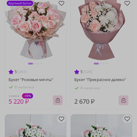
Крупный бутон
5
(261)
5
(529)
Букет "Розовые мечты"
Букет "Прекрасное далеко"
В наличии
В наличии
-10%
5 800 ₽
5 220 ₽
2 670 ₽