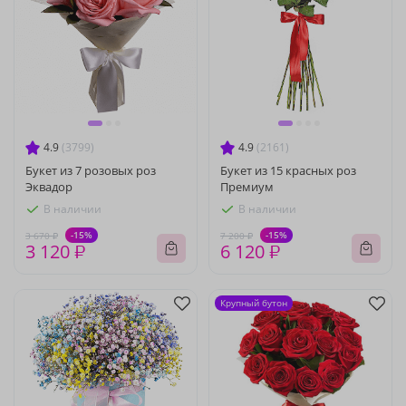
4.9
(3799)
4.9
(2161)
Букет из 7 розовых роз
Букет из 15 красных роз
Эквадор
Премиум
В наличии
В наличии
-15%
-15%
3 670 ₽
7 200 ₽
3 120 ₽
6 120 ₽
Крупный бутон