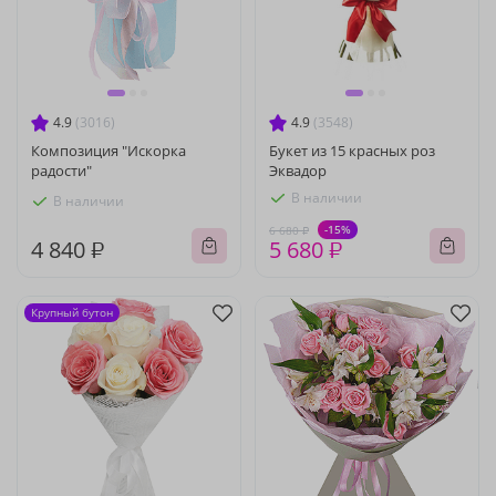
4.9
(3016)
4.9
(3548)
Композиция "Искорка
Букет из 15 красных роз
радости"
Эквадор
В наличии
В наличии
-15%
6 680 ₽
4 840 ₽
5 680 ₽
Крупный бутон