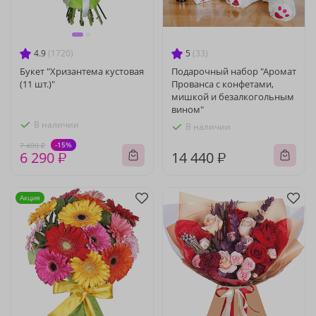
4.9
(1720)
5
(33)
Букет "Хризантема кустовая
Подарочный набор "Аромат
(11 шт.)"
Прованса с конфетами,
мишкой и безалкогольным
вином"
В наличии
В наличии
-15%
7 400 ₽
6 290 ₽
14 440 ₽
Акция