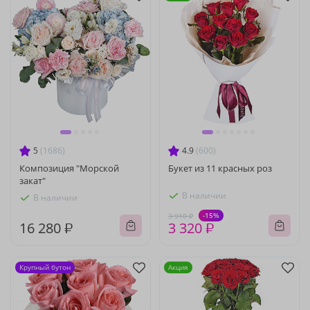
5
(1686)
4.9
(600)
Композиция "Морской
Букет из 11 красных роз
закат"
В наличии
В наличии
-15%
3 910 ₽
16 280 ₽
3 320 ₽
Крупный бутон
Акция