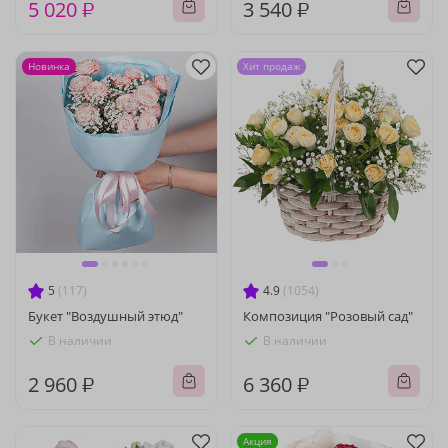
5 020 ₽
3 540 ₽
Новинка
Хит продаж
5
(117)
4.9
(1054)
Букет "Воздушный этюд"
Композиция "Розовый сад"
В наличии
В наличии
2 960 ₽
6 360 ₽
Акция