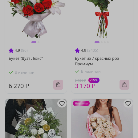
4.9
(86)
4.9
(3405)
Букет "Дуэт Люкс"
Букет из 7 красных роз
Премиум
В наличии
В наличии
-15%
3 730 ₽
6 270 ₽
3 170 ₽
Новинка