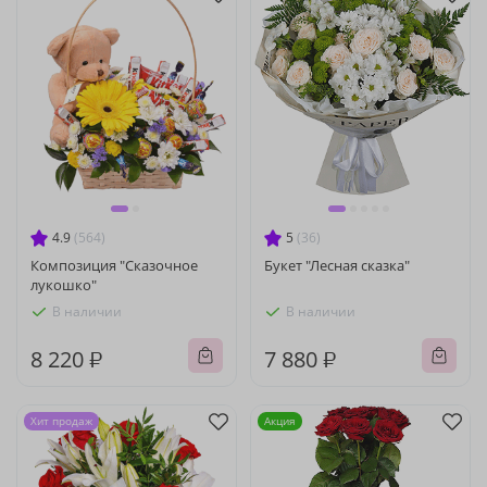
4.9
(564)
5
(36)
Композиция "Сказочное
Букет "Лесная сказка"
лукошко"
В наличии
В наличии
8 220 ₽
7 880 ₽
Хит продаж
Акция