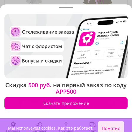
4.9
(2056)
5
(636)
Букет из 7 белых и розовых
Букет "Нежный момент"
роз Эквадор
В наличии
В наличии
-15%
3 670 ₽
3 120 ₽
2 950 ₽
Крупный бутон
Новинка
Скидка
500 руб.
на первый заказ по коду
APP500
Скачать приложение
Мы используем cookies.
Как это работает
.
Понятно
Главная
Каталог
Корзина
Чат
Войти