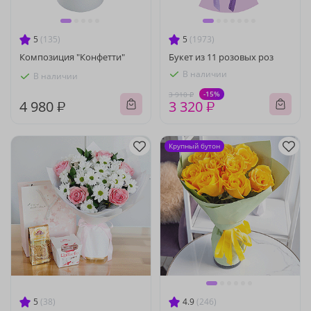
5
(135)
5
(1973)
Композиция "Конфетти"
Букет из 11 розовых роз
В наличии
В наличии
-15%
3 910 ₽
4 980 ₽
3 320 ₽
Крупный бутон
5
(38)
4.9
(246)