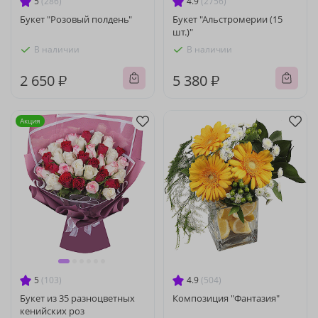
5
(286)
4.9
(2756)
Букет "Розовый полдень"
Букет "Альстромерии (15
шт.)"
В наличии
В наличии
2 650 ₽
5 380 ₽
Акция
5
(103)
4.9
(504)
Букет из 35 разноцветных
Композиция "Фантазия"
кенийских роз