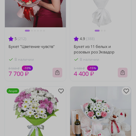
5
(212)
4.9
(388)
Букет "Цветение чувств"
Букет из 11 белых и
розовых роз Эквадор
В наличии
В наличии
-10%
-15%
8 560 ₽
5 180 ₽
7 700 ₽
4 400 ₽
Акция