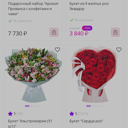
Подарочный набор "Аромат
Букет из 9 желтых роз
Прованса с конфетами и
Эквадор
чаем"
В наличии
В наличии
-15%
4 520 ₽
7 730 ₽
3 840 ₽
5
(76)
5
(1213)
Букет "Альстромерии (51
Букет "Сердце роз"
шт.)"