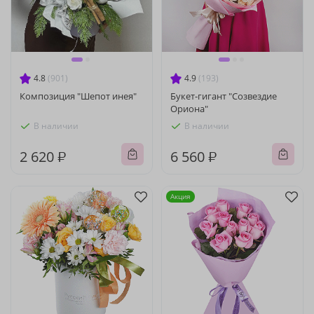
4.8
(901)
4.9
(193)
Композиция "Шепот инея"
Букет-гигант "Созвездие
Ориона"
В наличии
В наличии
2 620 ₽
6 560 ₽
Акция