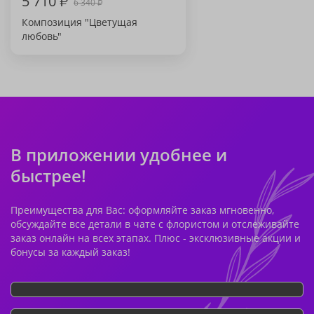
5 710
₽
6 340
₽
Композиция "Цветущая
любовь"
В приложении удобнее и
быстрее!
Преимущества для Вас: оформляйте заказ мгновенно,
обсуждайте все детали в чате с флористом и отслеживайте
заказ онлайн на всех этапах. Плюс - эксклюзивные акции и
бонусы за каждый заказ!