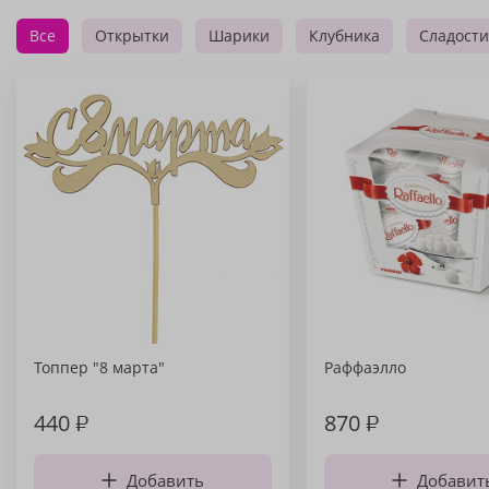
Все
Открытки
Шарики
Клубника
Сладости
Топпер "8 марта"
Раффаэлло
440
₽
870
₽
Добавить
Добавит