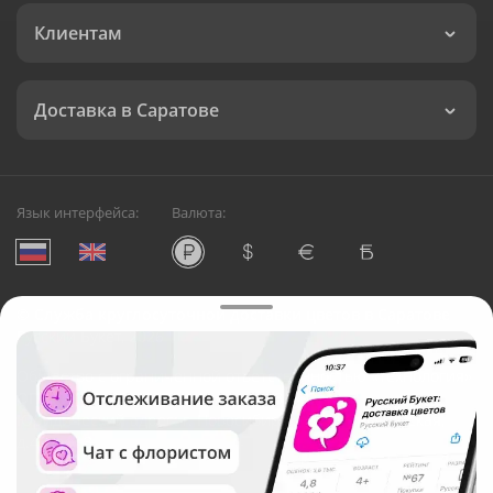
Клиентам
Доставка в Саратове
Язык интерфейса:
Валюта:
©
Служба круглосуточной доставки цветов в Саратове
Русский Букет, 2026
Общество с ограниченной ответственностью «Технология»
ОГРН: 1195476081745, ИНН: 5410081997
Юридический адрес: г. Новосибирск, ул. Ипподромская,
д.42, оф. 3