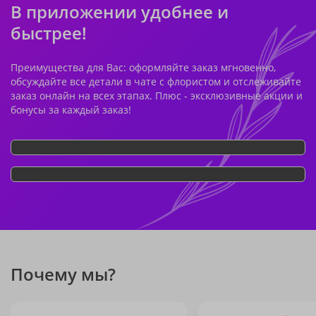
В приложении удобнее и
быстрее!
Преимущества для Вас: оформляйте заказ мгновенно,
обсуждайте все детали в чате с флористом и отслеживайте
заказ онлайн на всех этапах. Плюс - эксклюзивные акции и
бонусы за каждый заказ!
Почему мы?