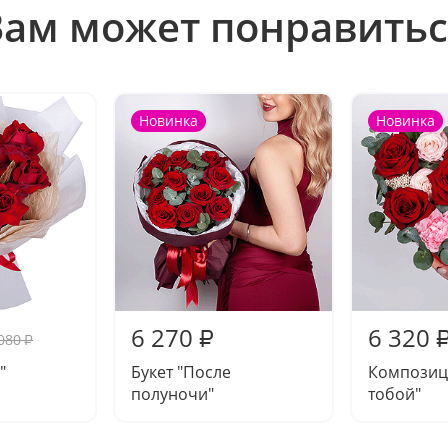
Вам может понравитьс
Новинка
Новинка
6 270
6 320
₽
080
₽
"
Букет "После
Композиц
полуночи"
тобой"