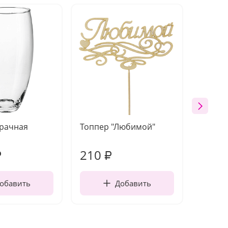
зрачная
Топпер "Любимой"
Открыт
работы
210
370
₽
₽
обавить
Добавить