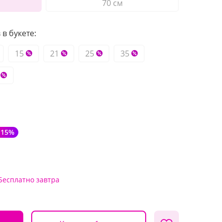
70 см
в букете:
15
21
25
35
-15%
Бесплатно
завтра