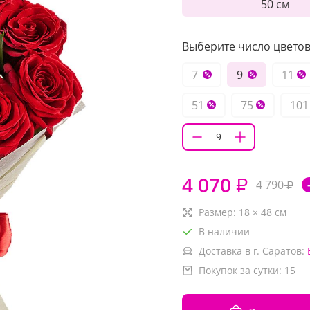
50 см
Выберите число цветов 
7
9
11
51
75
101
4 070
₽
4 790
₽
Размер:
18
×
48
см
В наличии
Доставка в г. Саратов:
Покупок за сутки:
15