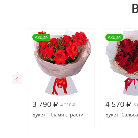
Акция
Акция
3 790
4 570
₽
₽
4 210
5 
₽
Букет "Пламя страсти"
Букет "Сальса