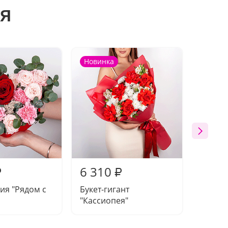
я
Новинка
Акция
6 310
3 09
₽
₽
ия "Рядом с
Букет-гигант
Букет 
"Кассиопея"
чувств