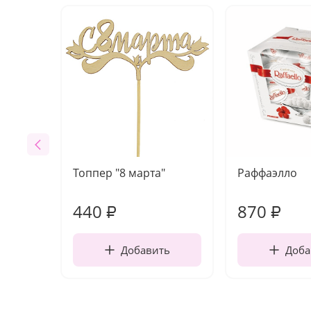
Топпер "8 марта"
Раффаэлло
440
870
₽
₽
Добавить
Доба