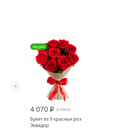
Акция
4 070
₽
4 790
₽
Букет из 9 красных роз
Эквадор