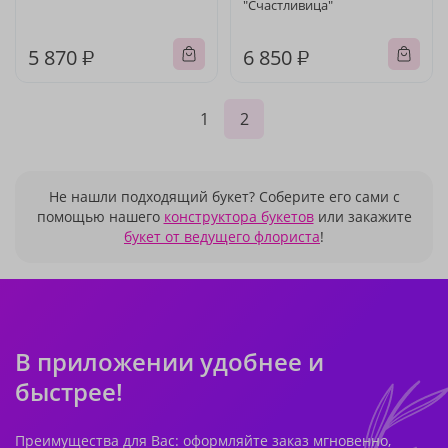
"Счастливица"
5 870 ₽
6 850 ₽
1
2
Не нашли подходящий букет? Соберите его сами с
помощью нашего
конструктора букетов
или закажите
букет от ведущего флориста
!
В приложении удобнее и
быстрее!
Преимущества для Вас: оформляйте заказ мгновенно,