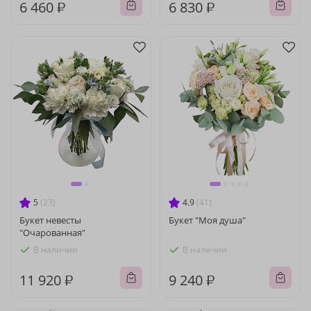
6 460 ₽
6 830 ₽
5
(23)
4.9
(41)
Букет невесты
Букет "Моя душа"
"Очарованная"
В наличии
В наличии
11 920 ₽
9 240 ₽