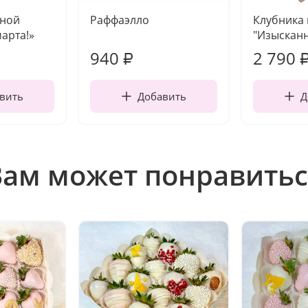
чной
Раффаэлло
Клубника
марта!»
"Изысканн
940
2 790
₽
вить
Добавить
Д
Вам может понравитьс