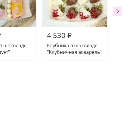
4 530
5 08
₽
₽
 в шоколаде
Клубника в шоколаде
Набор 
уэт"
"Клубничная акварель"
"Цвету