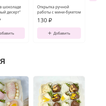
 в шоколаде
Открытка ручной
Ваза п
ый десерт"
работы с мини-букетом
130
1 10
₽
₽
обавить
Добавить
я