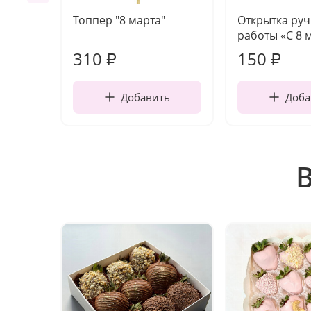
Топпер "8 марта"
Открытка ру
работы «С 8 
310
150
₽
₽
Добавить
Доба