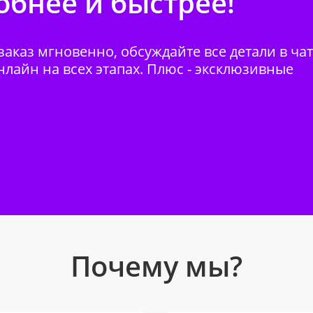
бнее и быстрее!
аказ мгновенно, обсуждайте все детали в ча
нлайн на всех этапах. Плюс - эксклюзивные
Почему мы?