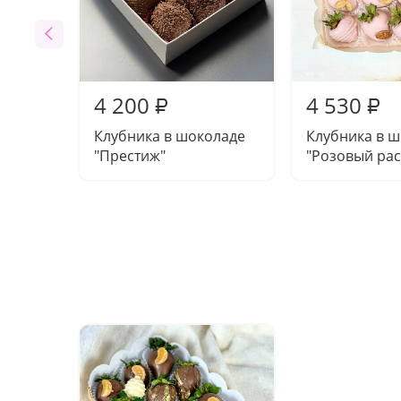
4 200
4 530
₽
₽
Клубника в шоколаде
Клубника в 
"Престиж"
"Розовый рас