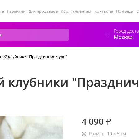
та
Гарантии
Для продавцов
Корп. клиентам
Контакты
Помощь
С
Город дост
Москва
ней клубники "Праздничное чудо"
й клубники "Празднич
4 090
₽
Размер:
10
×
5
см