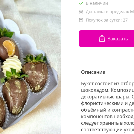
В наличии
Доставка в пределах М
Покупок за сутки:
27
Заказать
Описание
Букет состоит из отб
шоколадом. Композиц
декоративные шары. С
флористическими и д
объёмный и контрастн
компонентов необходи
следует хранить в хол
соответствующий уход