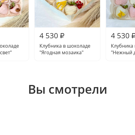
4 530
4 530
₽
шоколаде
Клубника в шоколаде
Клубника
свет"
"Ягодная мозаика"
"Нежный д
Вы смотрели