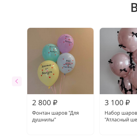
2 800
3 100
₽
₽
Фонтан шаров "Для
Набор шаро
душнилы"
"Атласный ше