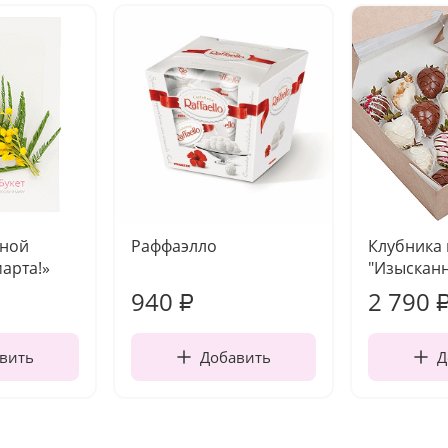
чной
Раффаэлло
Клубника
марта!»
"Изысканн
940
2 790
₽
вить
Добавить
Д