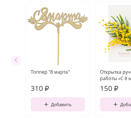
Топпер "8 марта"
Открытка ру
работы «С 8 
310
150
₽
₽
Добавить
Доба