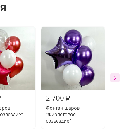
я
2 700
2 70
₽
₽
аров
Фонтан шаров
Фонта
озвездие"
"Фиолетовое
"Сере
созвездие"
праздн