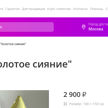
та
Гарантии
Для продавцов
Корп. клиентам
Контакты
Помощь
С
Город дост
Москва
"Золотое сияние"
олотое сияние"
2 900
₽
Размер:
100
×
150
см