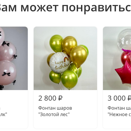
Вам может понравитьс
2 800
3 000
₽
в
Фонтан шаров
Фонтан ш
лк"
"Золотой лес"
"Нежное с