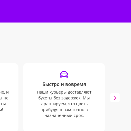
!
Быстро и вовремя
От
не, и
Наши курьеры доставляют
ы не
букеты без задержек. Мы
Мы 
еты.
гарантируем, что цветы
инфо
м!
прибудут к вам точно в
SMS и 
назначенный срок.
к