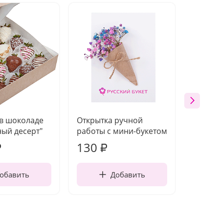
 в шоколаде
Открытка ручной
Ваза п
ый десерт"
работы с мини-букетом
130
1 10
₽
₽
обавить
Добавить