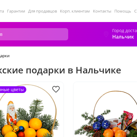
та
Гарантии
Для продавцов
Корп. клиентам
Контакты
Помощь
С
Город дост
Нальчик
дарки
ские подарки в Нальчике
нные цветы