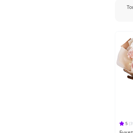
То
5
(3
Букет