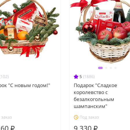
(102)
5
(1886)
ок "С новым годом!"
Подарок "Сладкое
королевство с
безалкогольным
шампанским"
 заказ
Под заказ
160 ₽
9 330 ₽