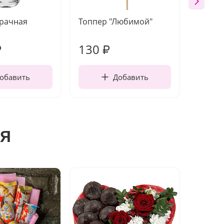
зрачная
Топпер "Любимой"
Открыт
работы
130
190
₽
₽
обавить
Добавить
я