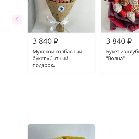
3 840
3 840
₽
₽
Мужской колбасный
Букет из клу
букет «Сытный
"Волна"
подарок»