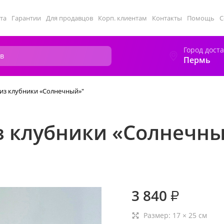
та
Гарантии
Для продавцов
Корп. клиентам
Контакты
Помощь
С
Город дост
Пермь
 из клубники «Солнечный»"
з клубники «Солнечн
3 840
₽
Размер:
17
×
25
см