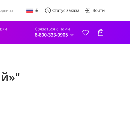
Статус заказа
Войти
ервисы
авки
Связаться с нами
8-800-333-0905
ый»"