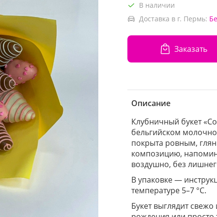
В наличии
Доставка в г. Пермь:
Б
Заказать
Описание
Клубничный букет «Со
бельгийском молочно
покрыта ровным, глян
композицию, напомин
воздушно, без лишнег
В упаковке — инструк
температуре 5–7 °C.
Букет выглядит свежо 
рождения или просто 