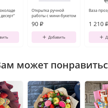
шоколаде
Открытка ручной
Ваза про
десерт"
работы с мини-букетом
90
1 210
₽
вить
Добавить
Д
Вам может понравитьс