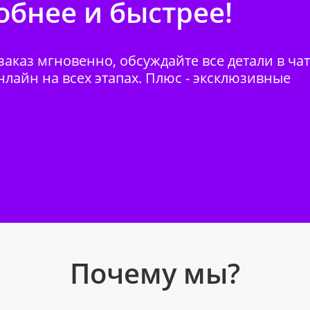
бнее и быстрее!
аказ мгновенно, обсуждайте все детали в ча
нлайн на всех этапах. Плюс - эксклюзивные
Почему мы?