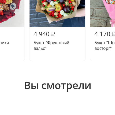
4 940
4 170
₽
бники
Букет "Фруктовый
Букет "Ш
вальс"
восторг"
Вы смотрели