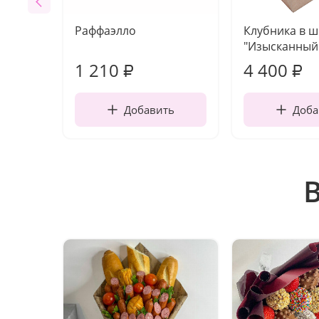
Раффаэлло
Клубника в 
"Изысканный 
1 210
4 400
₽
₽
Добавить
Доба