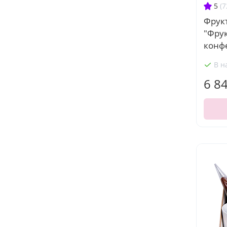
5
(7
Фрук
"Фрук
конф
В н
6 8