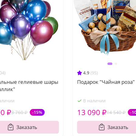
04)
4.9
(95)
альные гелиевые шары
Подарок "Чайная роза"
аллик"
аличии
В наличии
00 ₽
13 090 ₽
3 760 ₽
-15%
14 540 ₽
-1
Заказать
Заказать