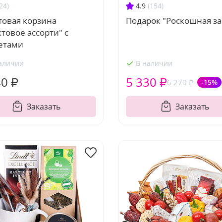
24)
4.9
(154)
товая корзина
Подарок "Роскошная за
товое ассорти" с
етами
аличии
В наличии
40 ₽
5 330 ₽
6 270 ₽
-15%
Заказать
Заказать