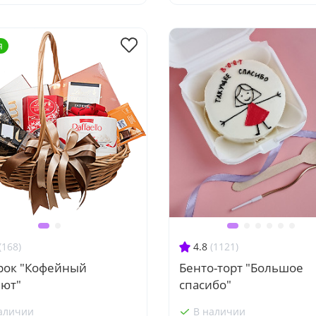
я
(168)
4.8
(1121)
рок "Кофейный
Бенто-торт "Большое
лют"
спасибо"
аличии
В наличии