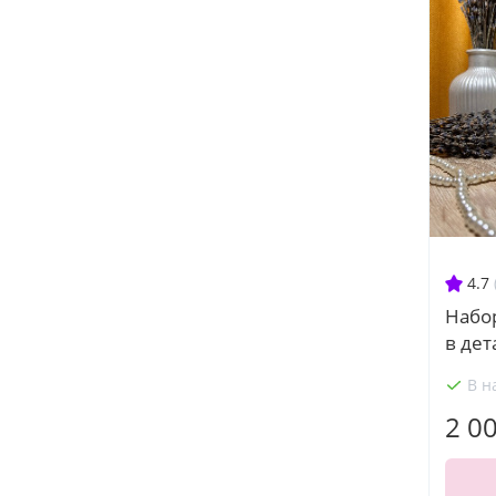
4.7
Набо
в дет
В н
2 0