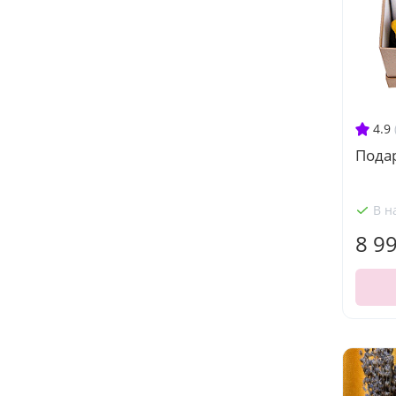
4.9
Пода
В н
8 9