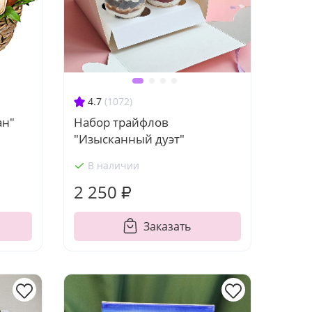
4.7
(1072)
ан"
Набор трайфлов
"Изысканный дуэт"
В наличии
2 250 ₽
Заказать