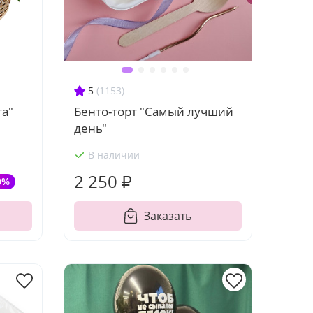
5
(1153)
та"
Бенто-торт "Самый лучший
день"
В наличии
2 250 ₽
0%
Заказать