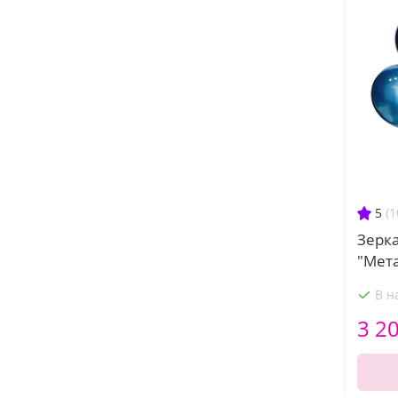
5
(1
Зерк
"Мет
В н
3 2