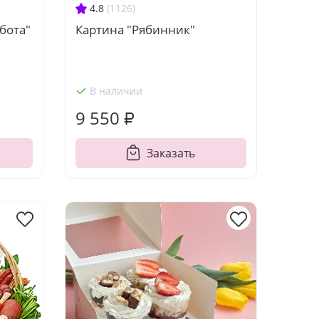
4.8
(1126)
бота"
Картина "Рябинник"
В наличии
9 550 ₽
Заказать