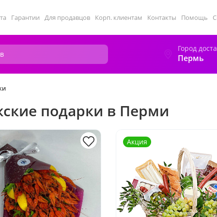
та
Гарантии
Для продавцов
Корп. клиентам
Контакты
Помощь
С
Город дост
Пермь
ки
ские подарки в Перми
Акция