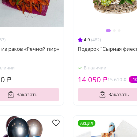
67)
4.9
(482)
 из раков «Речной пир»
Подарок "Сырная фиес
аличии
В наличии
80 ₽
14 050 ₽
15 610 ₽
-1
Заказать
Заказать
Акция