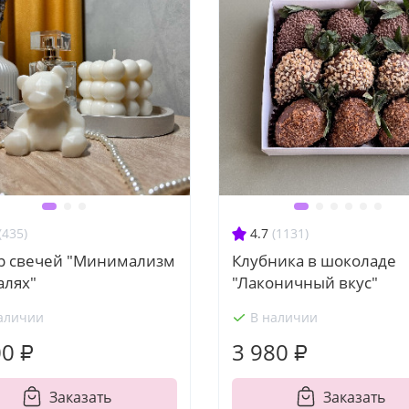
(435)
4.7
(1131)
р свечей "Минимализм
Клубника в шоколаде
алях"
"Лаконичный вкус"
аличии
В наличии
00 ₽
3 980 ₽
Заказать
Заказать