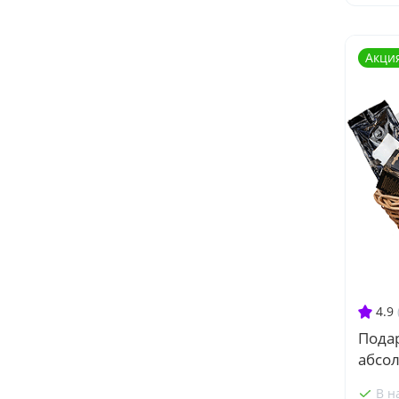
Акци
4.9
Пода
абсо
В н