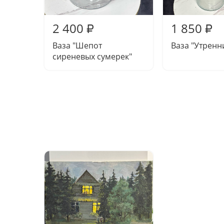
2 400
1 850
₽
₽
Ваза "Шепот
Ваза "Утренн
сиреневых сумерек"