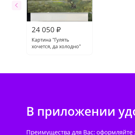
24 050
₽
Картина "Гулять
хочется, да холодно"
В приложении удо
Преимущества для Вас: оформляйте з