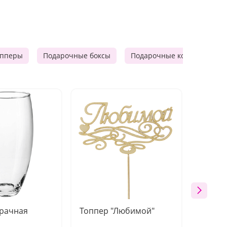
опперы
Подарочные боксы
Подарочные корзины
зрачная
Топпер "Любимой"
Открыт
работы