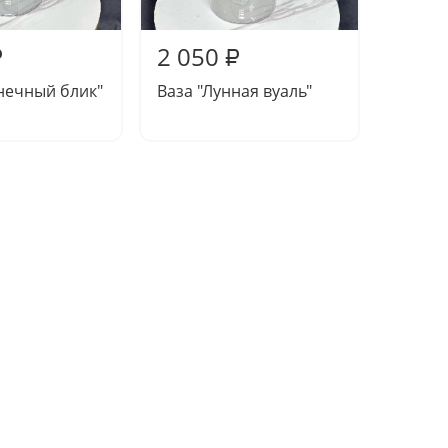
2 050
2 95
₽
₽
нечный блик"
Ваза "Лунная вуаль"
Ваза "