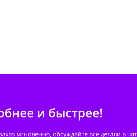
бнее и быстрее!
аказ мгновенно, обсуждайте все детали в ча