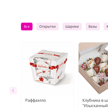
Все
Открытки
Шарики
Вазы
Раффаэлло
Клубника в 
"Изысканный 