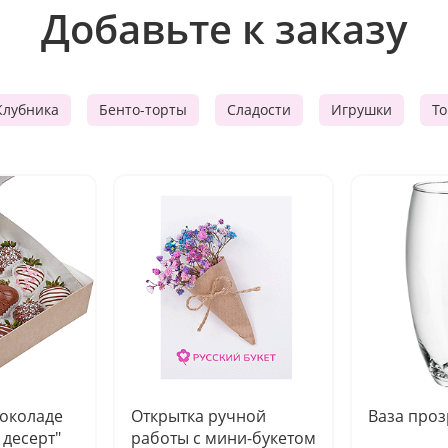
Добавьте к заказу
Клубника
Бенто-торты
Сладости
Игрушки
Т
шоколаде
Открытка ручной
Ваза про
десерт"
работы с мини-букетом