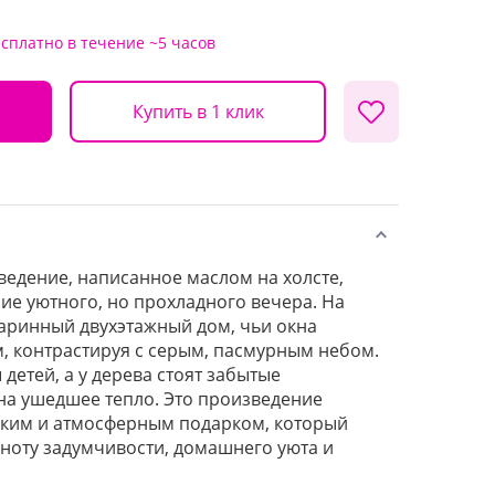
есплатно
в течение ~5 часов
Купить в 1 клик
едение, написанное маслом на холсте,
е уютного, но прохладного вечера. На
аринный двухэтажный дом, чьи окна
м, контрастируя с серым, пасмурным небом.
 детей, а у дерева стоят забытые
на ушедшее тепло. Это произведение
боким и атмосферным подарком, который
 ноту задумчивости, домашнего уюта и