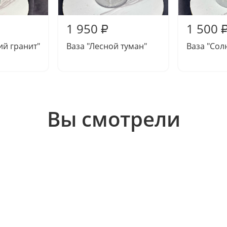
1 950
1 500
₽
ий гранит"
Ваза "Лесной туман"
Ваза "Сол
Вы смотрели