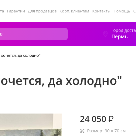
та
Гарантии
Для продавцов
Корп. клиентам
Контакты
Помощь
С
Город дост
Пермь
 хочется, да холодно"
очется, да холодно"
24 050
₽
Размер:
90
×
70
см