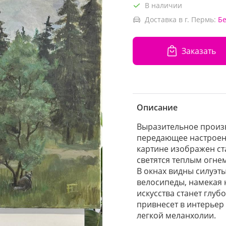
В наличии
Доставка в г. Пермь:
Б
Заказать
Описание
Выразительное произв
передающее настроени
картине изображен ст
светятся теплым огне
В окнах видны силуэты
велосипеды, намекая 
искусства станет глу
привнесет в интерьер
легкой меланхолии.