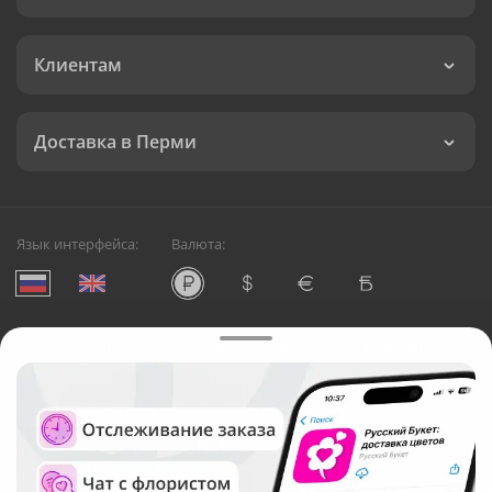
Клиентам
Доставка в Перми
Язык интерфейса:
Валюта:
©
Служба круглосуточной доставки цветов в Перми
Русский Букет, 2026
Общество с ограниченной ответственностью «Технология»
ОГРН: 1195476081745, ИНН: 5410081997
Юридический адрес: г. Новосибирск, ул. Ипподромская,
д.42, оф. 3