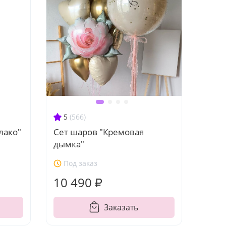
5
(566)
лако"
Сет шаров "Кремовая
дымка"
Под заказ
10 490 ₽
Заказать