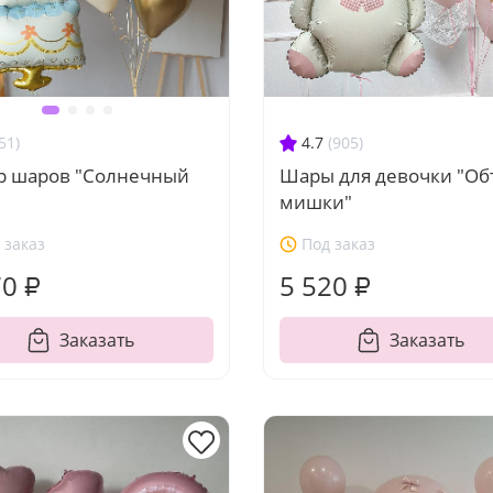
4.7
(905)
51)
Шары для девочки "Об
р шаров "Солнечный
мишки"
"
 заказ
Под заказ
70 ₽
5 520 ₽
Заказать
Заказать