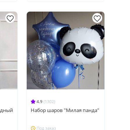
4.9
(1302)
удный
Набор шаров "Милая панда"
Под заказ