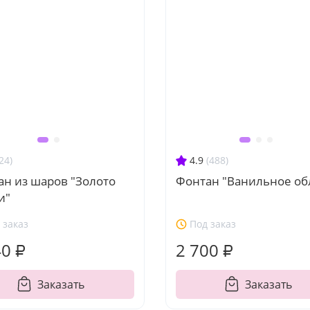
24)
4.9
(488)
ан из шаров "Золото
Фонтан "Ванильное об
и"
 заказ
Под заказ
40 ₽
2 700 ₽
Заказать
Заказать