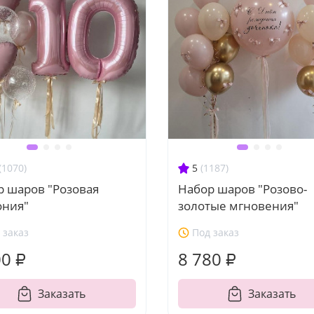
(1070)
5
(1187)
р шаров "Розовая
Набор шаров "Розово-
ония"
золотые мгновения"
 заказ
Под заказ
00 ₽
8 780 ₽
Заказать
Заказать