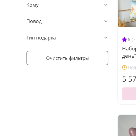
Кому
Повод
Тип подарка
5
(7
Набо
день
Очистить фильтры
Под
5 5