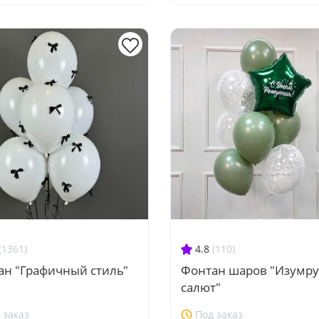
(1361)
4.8
(110)
ан "Графичный стиль"
Фонтан шаров "Изумр
салют"
 заказ
Под заказ