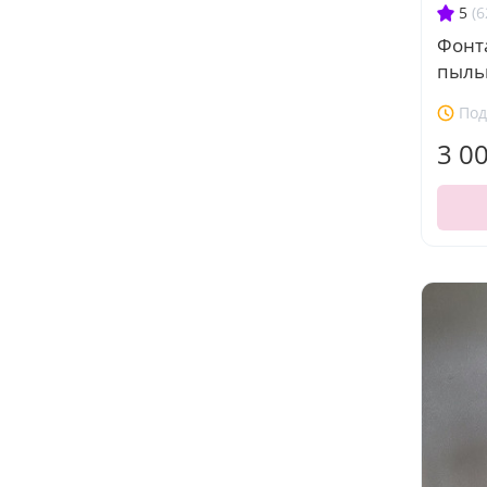
5
(6
Фонт
пыль
Под
3 0