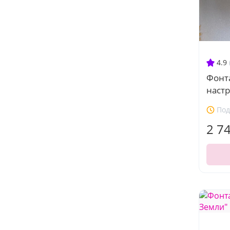
4.9
Фонт
наст
Под
2 7