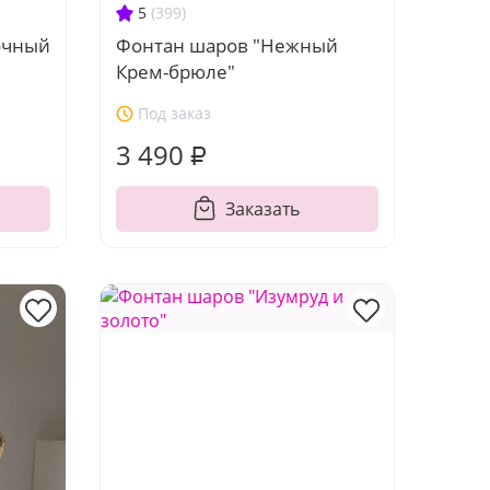
5
(399)
очный
Фонтан шаров "Нежный
Крем-брюле"
Под заказ
3 490 ₽
Заказать