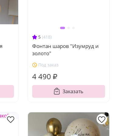
5
(418)
я
Фонтан шаров "Изумруд и
золото"
Под заказ
4 490 ₽
Заказать