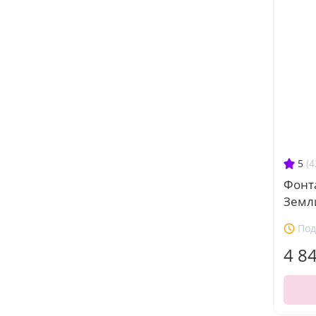
5
(4
Фонт
Земл
Под
4 8