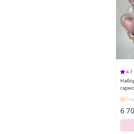
4.7
Набо
гарм
Под
6 7