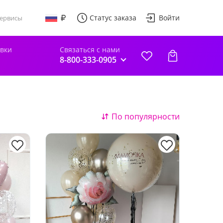
Статус заказа
Войти
ервисы
авки
Связаться с нами
8-800-333-0905
По популярности