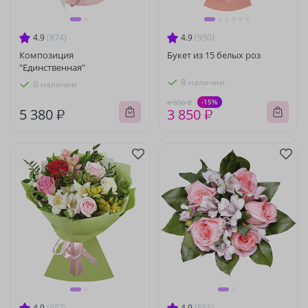
4.9
(874)
4.9
(950)
Композиция
Букет из 15 белых роз
"Единственная"
В наличии
В наличии
-15%
4 530 ₽
5 380 ₽
3 850 ₽
4.9
(657)
4.9
(555)