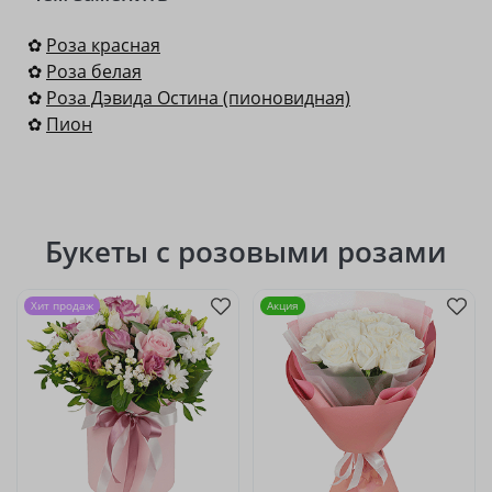
✿
Роза красная
✿
Роза белая
✿
Роза Дэвида Остина (пионовидная)
✿
Пион
Букеты с розовыми розами
Хит продаж
Акция