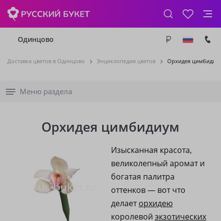
Одинцово
Доставка цветов в Одинцово
Энциклопедия цветов
Орхидея цимбидиу
Меню раздела
Орхидея цимбидиум
Изысканная красота,
великолепный аромат и
богатая палитра
оттенков — вот что
делает
орхидею
королевой
экзотических