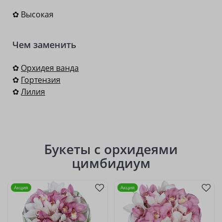
✿ Высокая
Чем заменить
✿
Орхидея ванда
✿
Гортензия
✿
Лилия
Букеты с орхидеями
цимбидиум
Акция
Акция