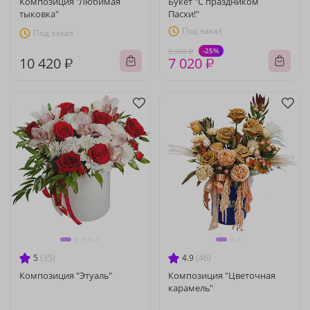
Композиция "Любимая
Букет "С праздником
тыковка"
Пасхи!"
Под заказ
Под заказ
-25%
9 360 ₽
10 420 ₽
7 020 ₽
5
(35)
4.9
(46)
Композиция "Этуаль"
Композиция "Цветочная
карамель"