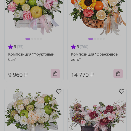
5
(35)
5
(760)
Композиция "Фруктовый
Композиция "Оранжевое
бал"
лето"
9 960 ₽
14 770 ₽