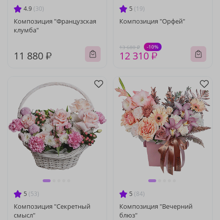
4.9
(30)
5
(19)
Композиция "Французская
Композиция "Орфей"
клумба"
-10%
13 680 ₽
11 880 ₽
12 310 ₽
5
(53)
5
(84)
Композиция "Секретный
Композиция "Вечерний
смысл"
блюз"