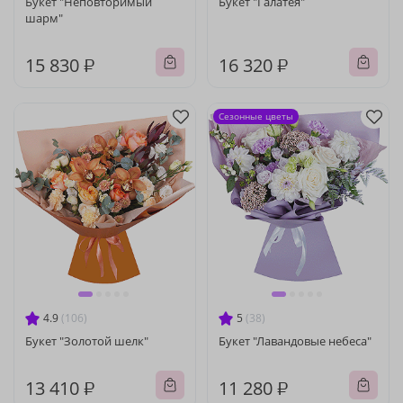
Букет "Неповторимый
Букет "Галатея"
шарм"
15 830 ₽
16 320 ₽
Сезонные цветы
4.9
(106)
5
(38)
Букет "Золотой шелк"
Букет "Лавандовые небеса"
13 410 ₽
11 280 ₽