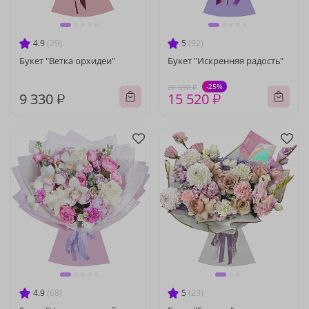
4.9
(29)
5
(92)
Букет "Ветка орхидеи"
Букет "Искренняя радость"
-25%
20 690 ₽
9 330 ₽
15 520 ₽
4.9
(68)
5
(23)