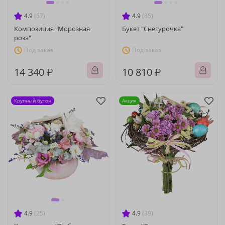
4.9
(57)
4.9
(85)
Композиция "Морозная
Букет "Снегурочка"
роза"
Под заказ
Под заказ
14 340 ₽
10 810 ₽
Крупный бутон
Акция
4.9
(25)
4.9
(39)