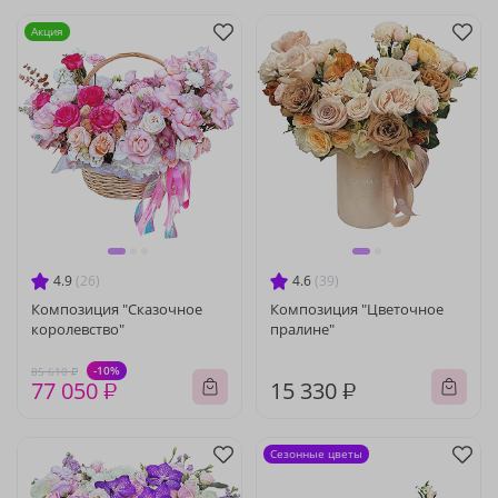
Акция
4.9
(26)
4.6
(39)
Композиция "Сказочное
Композиция "Цветочное
королевство"
пралине"
-10%
85 610 ₽
77 050 ₽
15 330 ₽
Сезонные цветы