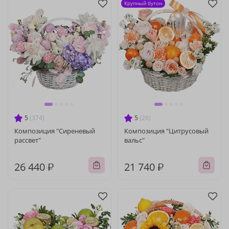
Крупный бутон
5
(374)
5
(26)
Композиция "Сиреневый
Композиция "Цитрусовый
рассвет"
вальс"
26 440 ₽
21 740 ₽