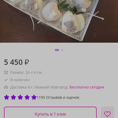
5 450
₽
Размер:
26
×
4
см
В наличии
Доставка в г. Нижний Новгород:
Бесплатно
сегодня
1195 Отзывов и оценок
Купить в 1 клик