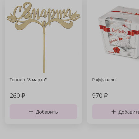
Топпер "8 марта"
Раффаэлло
260
₽
970
₽
Добавить
Добавит