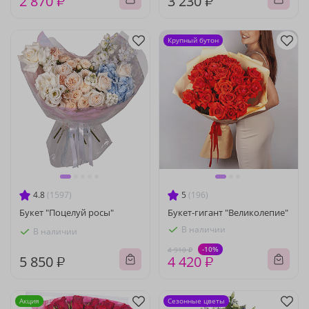
2 870 ₽
3 230 ₽
Крупный бутон
4.8
(1597)
5
(196)
Букет "Поцелуй росы"
Букет-гигант "Великолепие"
В наличии
В наличии
-10%
4 910 ₽
5 850 ₽
4 420 ₽
Акция
Сезонные цветы