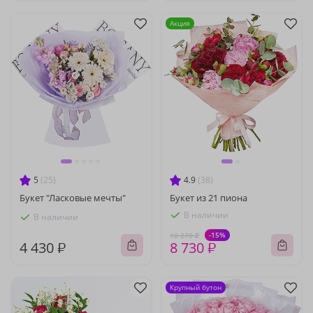
Акция
5
(25)
4.9
(38)
Букет "Ласковые мечты"
Букет из 21 пиона
В наличии
В наличии
-15%
10 270 ₽
4 430 ₽
8 730 ₽
Крупный бутон