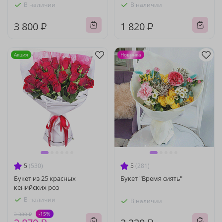
В наличии
В наличии
3 800 ₽
1 820 ₽
Акция
Новинка
5
(530)
5
(281)
Букет из 25 красных
Букет "Время сиять"
кенийских роз
В наличии
В наличии
-15%
3 380 ₽