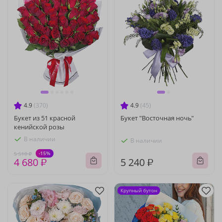
4.9
(370)
4.9
(45)
Букет из 51 красной
Букет "Восточная ночь"
кенийской розы
В наличии
В наличии
-15%
5 510 ₽
4 680 ₽
5 240 ₽
Крупный бутон