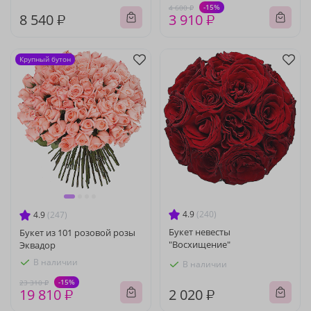
-15%
4 600 ₽
8 540 ₽
3 910 ₽
Крупный бутон
4.9
(240)
4.9
(247)
Букет невесты
Букет из 101 розовой розы
"Восхищение"
Эквадор
В наличии
В наличии
-15%
23 310 ₽
19 810 ₽
2 020 ₽