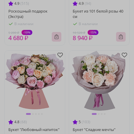
4.9
(515)
4.9
(94)
Роскошный подарок
Букет из 101 белой розы 40
(Экстра)
см
В наличии
В наличии
-10%
-15%
5 200 ₽
10 520 ₽
4 680 ₽
8 940 ₽
4.8
(68)
5
(103)
Букет "Любовный напиток"
Букет "Сладкие мечты"