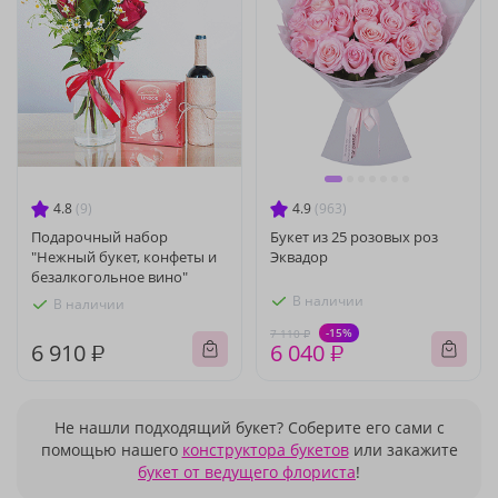
4.8
(9)
4.9
(963)
Подарочный набор
Букет из 25 розовых роз
"Нежный букет, конфеты и
Эквадор
безалкогольное вино"
В наличии
В наличии
-15%
7 110 ₽
6 910 ₽
6 040 ₽
Не нашли подходящий букет? Соберите его сами с
помощью нашего
конструктора букетов
или закажите
букет от ведущего флориста
!