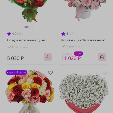
4.9
(42)
5
(27)
Поздравительный букет
Композиция "Розовая нега"
В наличии
В наличии
-10%
12 240 ₽
5 030 ₽
11 020 ₽
Крупный бутон