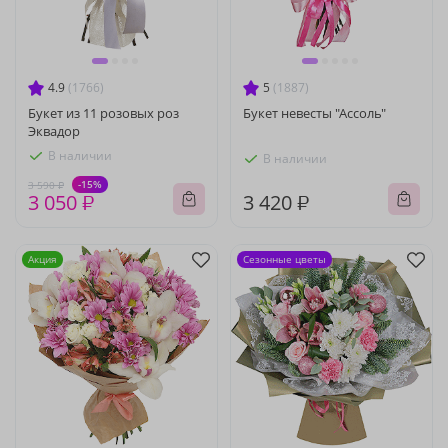
4.9
(1766)
5
(1887)
Букет из 11 розовых роз
Букет невесты "Ассоль"
Эквадор
В наличии
В наличии
-15%
3 590 ₽
3 050 ₽
3 420 ₽
Акция
Сезонные цветы