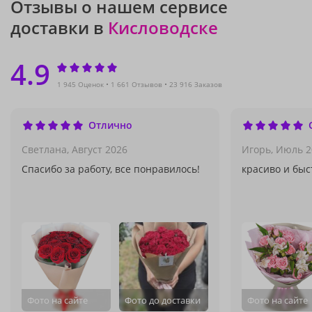
Отзывы о нашем сервисе
доставки в
Кисловодске
4.9
1 945 Оценок
1 661 Отзывов
23 916 Заказов
Отлично
Светлана,
Август 2026
Игорь,
Июль 2
Спасибо за работу, все понравилось!
красиво и быс
Фото на сайте
Фото до доставки
Фото на сайте