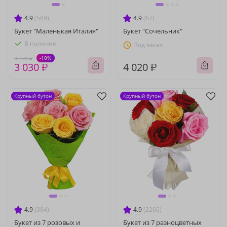
4.9
(589)
4.9
(67)
Букет "Маленькая Италия"
Букет "Сочельник"
В наличии
Под заказ
-10%
3 370 ₽
3 030 ₽
4 020 ₽
Крупный бутон
Крупный бутон
4.9
(384)
4.9
(2266)
Букет из 7 розовых и
Букет из 7 разноцветных