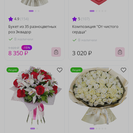
4.9
(154)
5
(107)
Букет из 35 разноцветных
Композиция "От чистого
роз Эквадор
сердца"
В наличии
В наличии
-15%
9 820 ₽
8 350 ₽
3 020 ₽
Акция
Акция