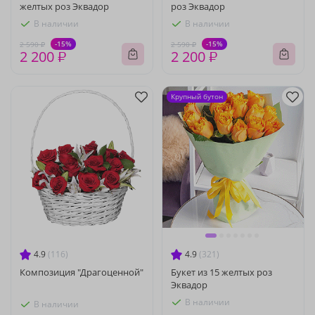
желтых роз Эквадор
роз Эквадор
В наличии
В наличии
-15%
-15%
2 590 ₽
2 590 ₽
2 200 ₽
2 200 ₽
Крупный бутон
4.9
(116)
4.9
(321)
Композиция "Драгоценной"
Букет из 15 желтых роз
Эквадор
В наличии
В наличии