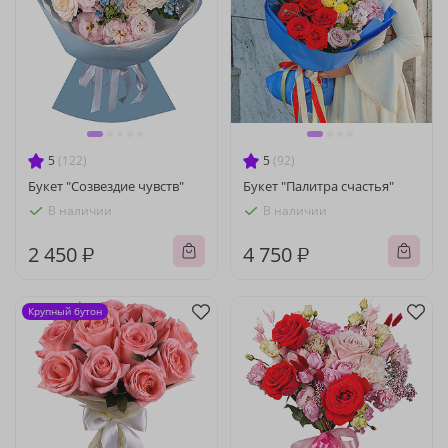
5
(122)
5
(92)
Букет "Созвездие чувств"
Букет "Палитра счастья"
В наличии
В наличии
2 450 ₽
4 750 ₽
Крупный бутон