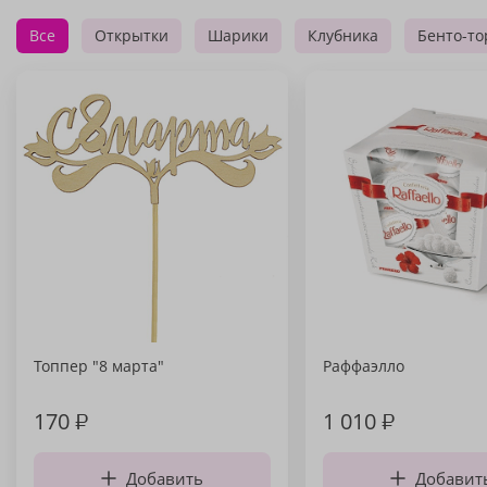
Все
Открытки
Шарики
Клубника
Бенто-то
Топпер "8 марта"
Раффаэлло
170
₽
1 010
₽
Добавить
Добавит