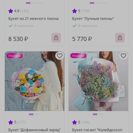
4.9
(243)
5
(159)
Букет из 21 нежного пиона
Букет "Лунные пионы"
В наличии
В наличии
8 530 ₽
5 770 ₽
Новинка
Новинка
5
(177)
5
(164)
Букет "Дофаминовый заряд"
Букет-гигант "Калейдоскоп