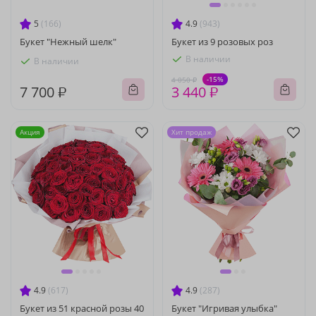
5
(166)
4.9
(943)
Букет "Нежный шелк"
Букет из 9 розовых роз
В наличии
В наличии
-15%
4 050 ₽
7 700 ₽
3 440 ₽
Акция
Хит продаж
4.9
(617)
4.9
(287)
Букет из 51 красной розы 40
Букет "Игривая улыбка"