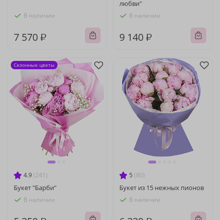
любви"
В наличии
В наличии
7 570 ₽
9 140 ₽
Сезонные цветы
4.9
(241)
5
(80)
Букет "Барби"
Букет из 15 нежных пионов
В наличии
В наличии