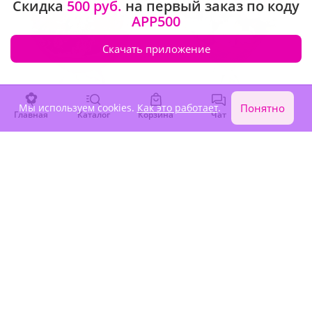
Скидка
500 руб.
на первый заказ по коду
APP500
Скачать приложение
Мы используем cookies.
Как это работает
.
Понятно
Главная
Каталог
Корзина
Чат
Войти
4.9
(1876)
4.9
(416)
Букет "Неженка"
Букет "Лизиантусы (11 шт.)"
В наличии
В наличии
-15%
6 490 ₽
4 480 ₽
5 520 ₽
Акция
Новинка