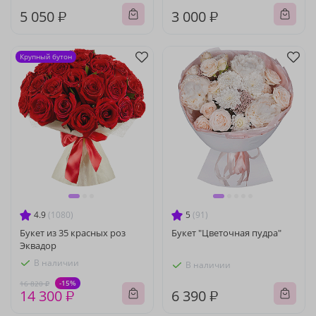
5 050 ₽
3 000 ₽
Крупный бутон
4.9
(1080)
5
(91)
Букет из 35 красных роз
Букет "Цветочная пудра"
Эквадор
В наличии
В наличии
-15%
16 820 ₽
14 300 ₽
6 390 ₽