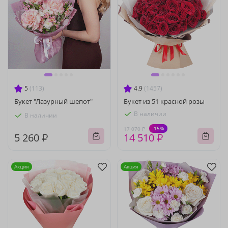
5
(113)
4.9
(1457)
Букет "Лазурный шепот"
Букет из 51 красной розы
В наличии
В наличии
-15%
17 070 ₽
5 260 ₽
14 510 ₽
Акция
Акция