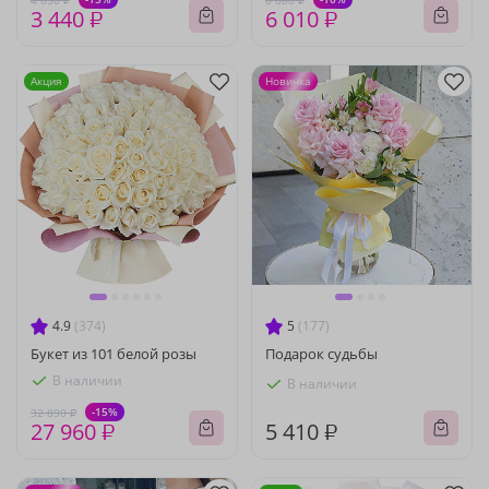
4 050 ₽
6 680 ₽
3 440 ₽
6 010 ₽
Акция
Новинка
4.9
(374)
5
(177)
Букет из 101 белой розы
Подарок судьбы
В наличии
В наличии
-15%
32 890 ₽
27 960 ₽
5 410 ₽