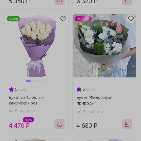
5 350 ₽
6 320 ₽
Акция
Новинка
5
(662)
5
(161)
Букет из 15 белых
Букет "Философия
кенийских роз
природы"
В наличии
В наличии
-15%
5 260 ₽
4 470 ₽
4 680 ₽