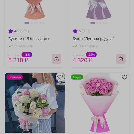
4.9
(951)
5
(313)
Букет из 15 белых роз
Букет "Лунная радуга"
В наличии
В наличии
-15%
-25%
6 130 ₽
5 760 ₽
5 210 ₽
4 320 ₽
Новинка
Акция