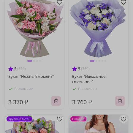
5
(636)
5
(350)
Букет "Нежный момент"
Букет "Идеальное
сочетание"
В наличии
В наличии
3 370 ₽
3 760 ₽
Крупный бутон
Новинка