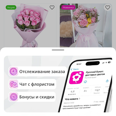
Акция
Новинка
5
(1629)
4.6
(560)
Букет из 11 розовых роз 40
Букет "Новое начало"
см
В наличии
В наличии
-15%
4 110 ₽
3 490 ₽
4 820 ₽
Хит продаж
Акция