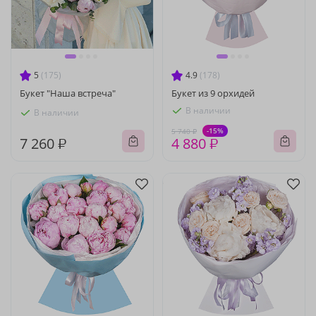
5
(175)
4.9
(178)
Букет "Наша встреча"
Букет из 9 орхидей
В наличии
В наличии
-15%
5 740 ₽
7 260 ₽
4 880 ₽