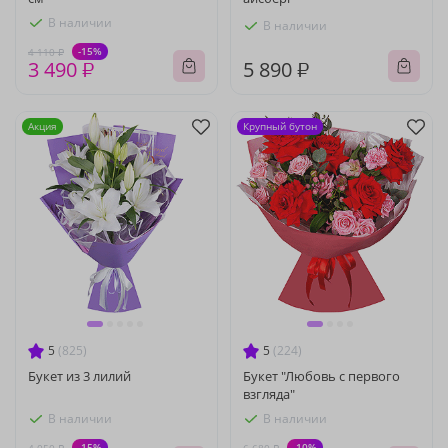
В наличии
В наличии
-15%
4 110 ₽
3 490 ₽
5 890 ₽
Акция
Крупный бутон
5
(825)
5
(224)
Букет из 3 лилий
Букет "Любовь с первого
взгляда"
В наличии
В наличии
-15%
-10%