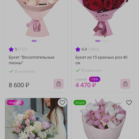
5
(137)
4.9
(1893)
Букет "Восхитительные
Букет из 15 красных роз 40
пионы"
см
В наличии
В наличии
-15%
5 260 ₽
8 600 ₽
4 470 ₽
Новинка
Акция