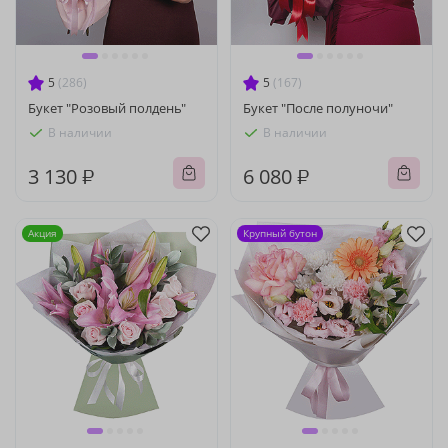
5
(286)
5
(167)
Букет "Розовый полдень"
Букет "После полуночи"
В наличии
В наличии
3 130 ₽
6 080 ₽
Акция
Крупный бутон