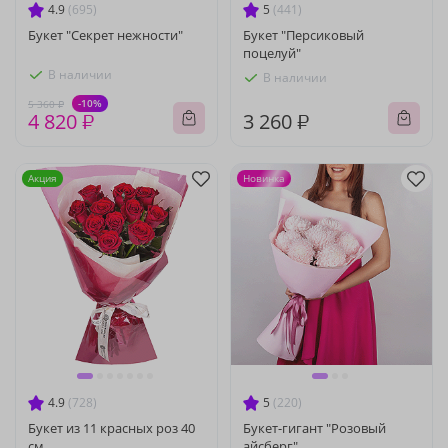
4.9
(695)
5
(441)
Букет "Секрет нежности"
Букет "Персиковый
поцелуй"
В наличии
В наличии
-10%
5 360 ₽
4 820 ₽
3 260 ₽
Акция
Новинка
4.9
(728)
5
(220)
Букет из 11 красных роз 40
Букет-гигант "Розовый
см
айсберг"