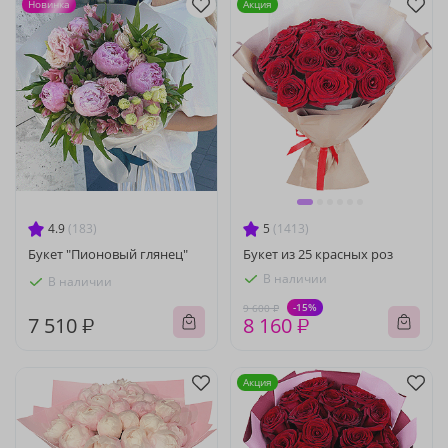
Новинка
Акция
4.9
(183)
5
(1413)
Букет "Пионовый глянец"
Букет из 25 красных роз
В наличии
В наличии
-15%
9 600 ₽
7 510 ₽
8 160 ₽
Акция