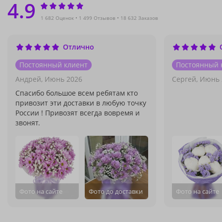
4.9
1 682 Оценок
1 499 Отзывов
18 632 Заказов
Отлично
Постоянный клиент
Постоянный 
Андрей,
Июнь 2026
Сергей,
Июнь 
Спасибо большое всем ребятам кто
привозит эти доставки в любую точку
России ! Привозят всегда вовремя и
звонят.
Фото на сайте
Фото до доставки
Фото на сайте