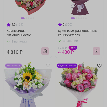
4.9
(161)
5
(300)
Композиция
Букет из 25 разноцветных
"Влюбленность"
кенийских роз
В наличии
В наличии
-15%
5 210 ₽
4 810 ₽
4 430 ₽
Хит продаж
Крупный бутон