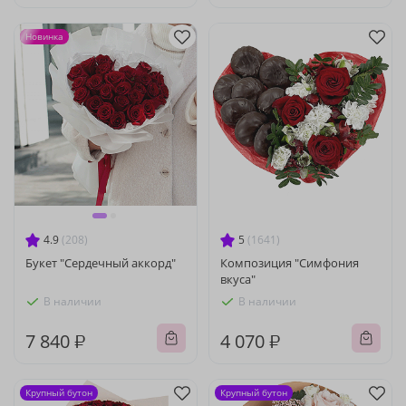
Новинка
4.9
(208)
5
(1641)
Букет "Сердечный аккорд"
Композиция "Симфония
вкуса"
В наличии
В наличии
7 840 ₽
4 070 ₽
Крупный бутон
Крупный бутон