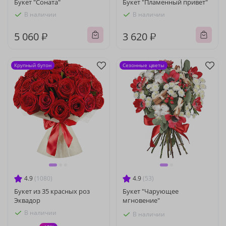
Букет "Соната"
Букет "Пламенный привет"
В наличии
В наличии
5 060 ₽
3 620 ₽
Крупный бутон
Сезонные цветы
4.9
(1080)
4.9
(53)
Букет из 35 красных роз
Букет "Чарующее
Эквадор
мгновение"
В наличии
В наличии