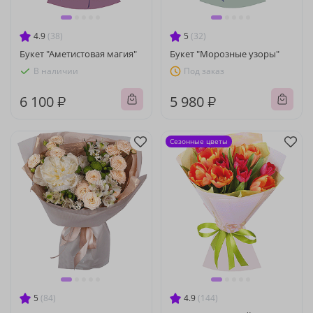
4.9
(38)
5
(32)
Букет "Аметистовая магия"
Букет "Морозные узоры"
В наличии
Под заказ
6 100 ₽
5 980 ₽
Сезонные цветы
5
(84)
4.9
(144)