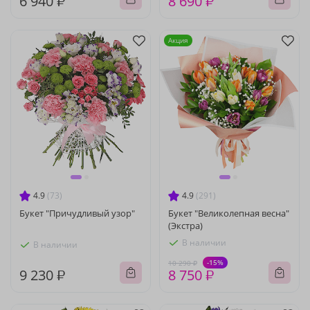
6 940 ₽
8 690 ₽
Акция
4.9
(73)
4.9
(291)
Букет "Причудливый узор"
Букет "Великолепная весна"
(Экстра)
В наличии
В наличии
-15%
10 290 ₽
9 230 ₽
8 750 ₽