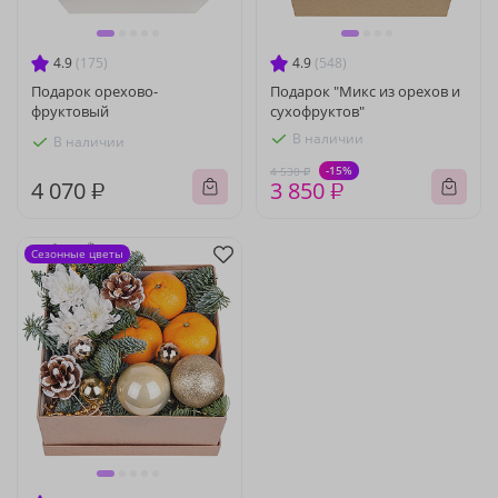
4.9
(175)
4.9
(548)
Подарок орехово-
Подарок "Микс из орехов и
фруктовый
сухофруктов"
В наличии
В наличии
-15%
4 530 ₽
4 070 ₽
3 850 ₽
Сезонные цветы