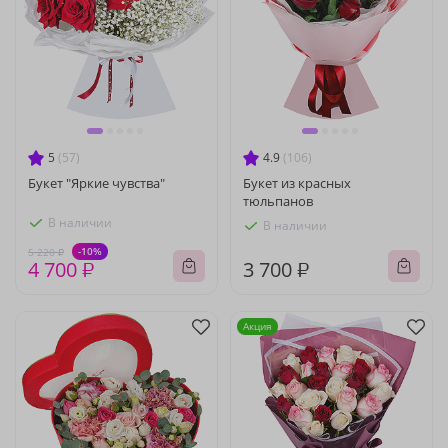
5
(57)
4.9
(106)
Букет "Яркие чувства"
Букет из красных
тюльпанов
В наличии
В наличии
-10%
5 220 ₽
4 700 ₽
3 700 ₽
Акция