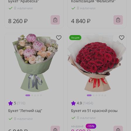
Букет "Арабеска"
Композиция "Фелисити"
В наличии
В наличии
8 260 ₽
4 840 ₽
Акция
5
(116)
4.9
(1464)
Букет "Летний сад"
Букет из 51 красной розы
В наличии
В наличии
-15%
10 220 ₽