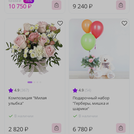
-15%
12 650 ₽
10 750 ₽
9 240 ₽
4.9
(367)
4.9
(54)
Композиция "Милая
Подарочный набор
улыбка"
"Герберы, мишка и
шарики"
В наличии
В наличии
2 820 ₽
6 780 ₽