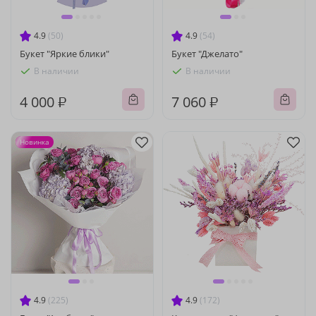
4.9
(50)
4.9
(54)
Букет "Яркие блики"
Букет "Джелато"
В наличии
В наличии
4 000 ₽
7 060 ₽
Новинка
4.9
(225)
4.9
(172)