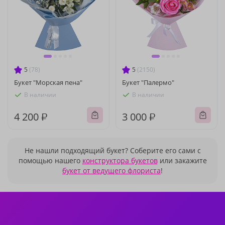
5
(78)
5
(2150)
Букет "Морская пена"
Букет "Палермо"
В наличии
В наличии
4 200 ₽
3 000 ₽
Не нашли подходящий букет? Соберите его сами с
помощью нашего
конструктора букетов
или закажите
букет от ведущего флориста
!