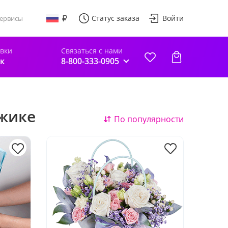
Статус заказа
Войти
ервисы
авки
Связаться с нами
к
8-800-333-0905
джике
По популярности