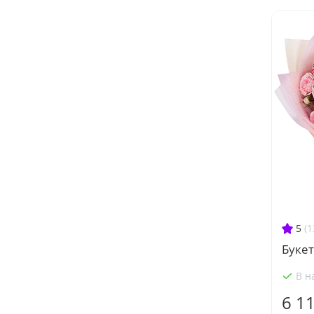
5
(1
Букет
В н
6 1