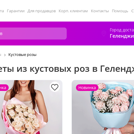
та
Гарантии
Для продавцов
Корп. клиентам
Контакты
Помощь
С
Город дост
Геленджи
ы
Кустовые розы
еты из кустовых роз в Гелен
нка
Новинка