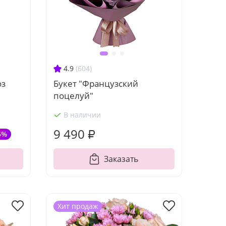
4.9
(604)
оз
Букет "Французский
поцелуй"
В наличии
9 490 ₽
5%
Заказать
Хит продаж