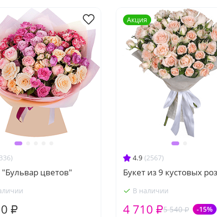
Акция
336)
4.9
(2567)
 "Бульвар цветов"
Букет из 9 кустовых ро
аличии
В наличии
10 ₽
4 710 ₽
5 540 ₽
-15%