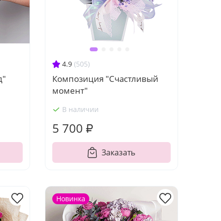
4.9
(505)
д"
Композиция "Счастливый
момент"
В наличии
5 700 ₽
Заказать
Новинка