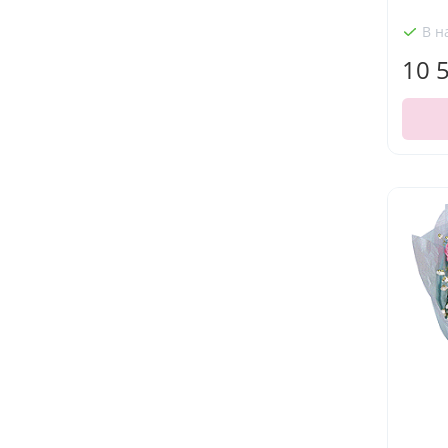
В н
10 