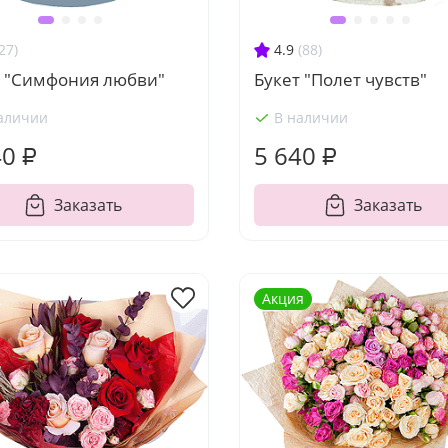
27)
4.9
(88)
т "Симфония любви"
Букет "Полет чувств"
аличии
В наличии
40 ₽
5 640 ₽
Заказать
Заказать
Акция