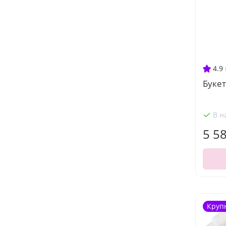
4.9
Буке
В н
5 5
Круп