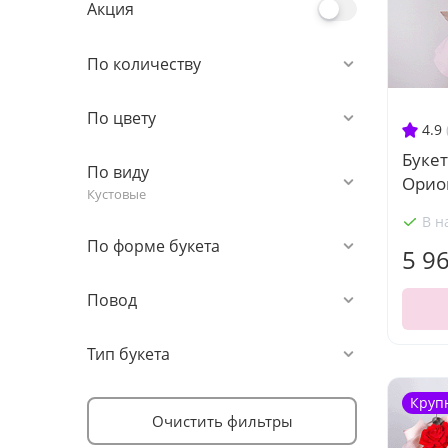
Акция
По количеству
По цвету
4.9
Букет
По виду
Орио
Кустовые
В н
По форме букета
5 9
Повод
Тип букета
Круп
Очистить фильтры