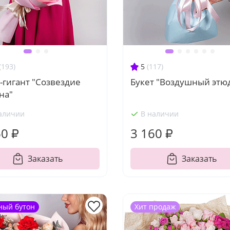
(193)
5
(117)
-гигант "Созвездие
Букет "Воздушный этю
на"
аличии
В наличии
60 ₽
3 160 ₽
Заказать
Заказать
ный бутон
Хит продаж