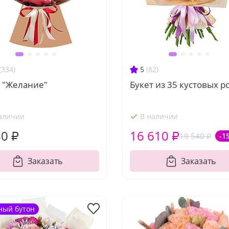
(334)
5
(82)
т "Желание"
Букет из 35 кустовых р
аличии
В наличии
80 ₽
16 610 ₽
19 540 ₽
-1
Заказать
Заказать
ный бутон