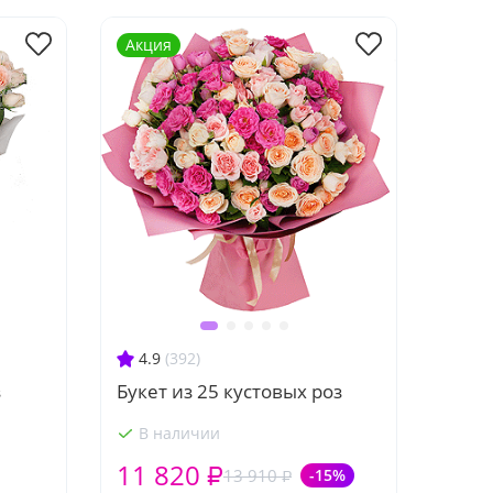
Акция
4.9
(392)
з
Букет из 25 кустовых роз
В наличии
11 820 ₽
13 910 ₽
-15%