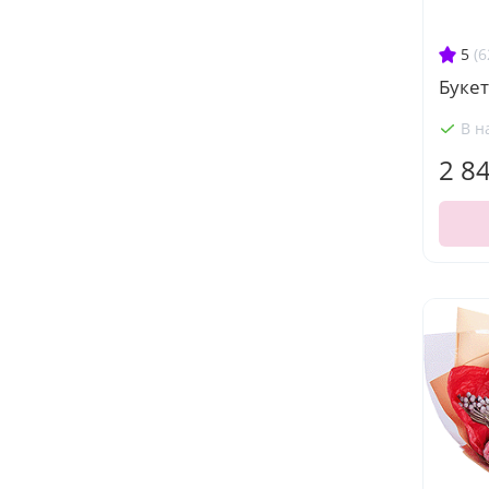
5
(6
Буке
В н
2 8