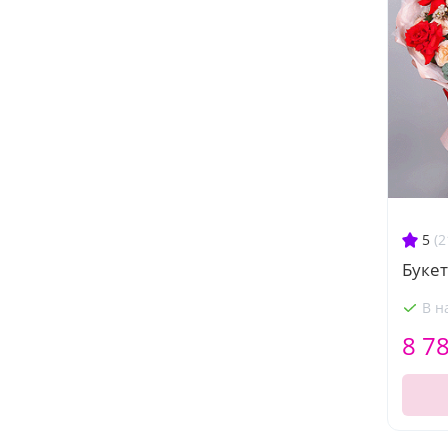
5
(2
Букет
В н
8 7