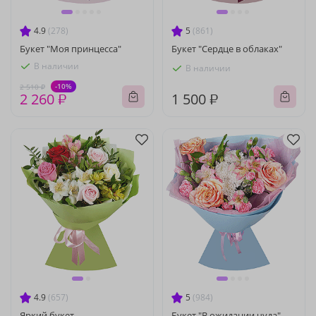
4.9
(278)
5
(861)
Букет "Моя принцесса"
Букет "Сердце в облаках"
В наличии
В наличии
-10%
2 510 ₽
2 260 ₽
1 500 ₽
4.9
(657)
5
(984)
Яркий букет
Букет "В ожидании чуда"