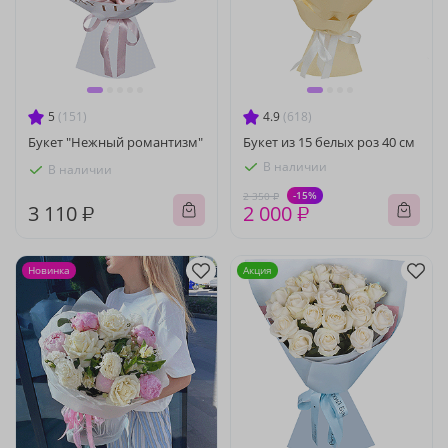
5
(151)
4.9
(618)
Букет "Нежный романтизм"
Букет из 15 белых роз 40 см
В наличии
В наличии
-15%
2 350 ₽
3 110 ₽
2 000 ₽
Новинка
Акция