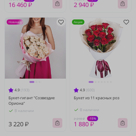
16 460 ₽
2 940 ₽
Новинка
Акция
4.9
(193)
4.9
(600)
Букет-гигант "Созвездие
Букет из 11 красных роз
Ориона"
В наличии
В наличии
-15%
2 210 ₽
3 220 ₽
1 880 ₽