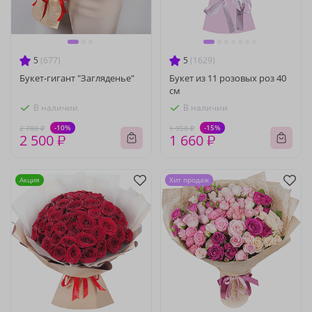
5
(677)
5
(1629)
Букет-гигант "Загляденье"
Букет из 11 розовых роз 40
см
В наличии
В наличии
-10%
-15%
2 780 ₽
1 950 ₽
2 500 ₽
1 660 ₽
Акция
Хит продаж