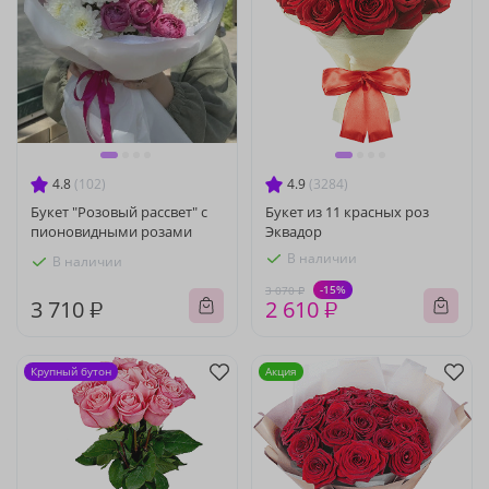
4.8
(102)
4.9
(3284)
Букет "Розовый рассвет" с
Букет из 11 красных роз
пионовидными розами
Эквадор
В наличии
В наличии
-15%
3 070 ₽
3 710 ₽
2 610 ₽
Крупный бутон
Акция