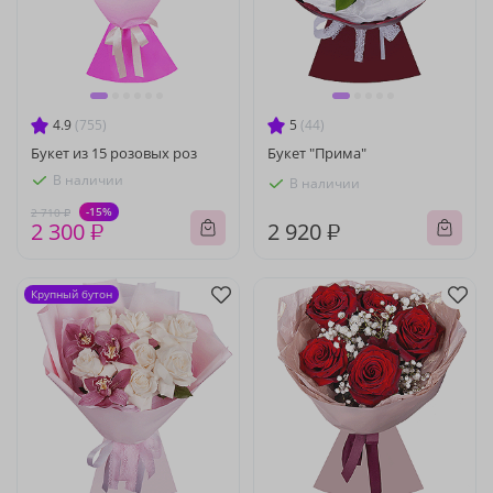
4.9
(755)
5
(44)
Букет из 15 розовых роз
Букет "Прима"
В наличии
В наличии
-15%
2 710 ₽
2 300 ₽
2 920 ₽
Крупный бутон