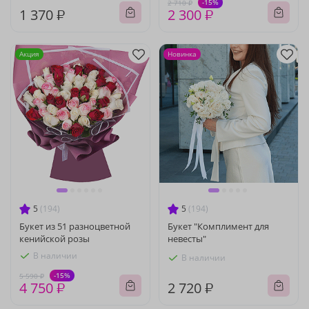
-15%
2 710 ₽
1 370 ₽
2 300 ₽
Акция
Новинка
5
(194)
5
(194)
Букет из 51 разноцветной
Букет "Комплимент для
кенийской розы
невесты"
В наличии
В наличии
-15%
5 590 ₽
4 750 ₽
2 720 ₽