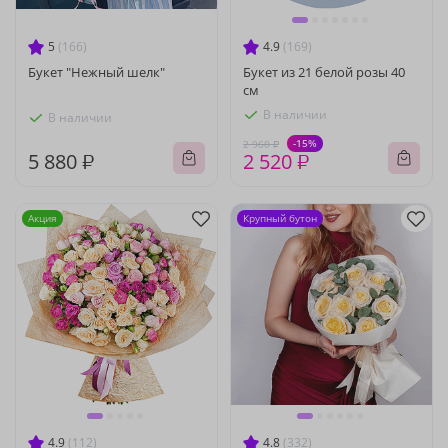
5
(166)
4.9
(169)
Букет "Нежный шелк"
Букет из 21 белой розы 40
см
В наличии
В наличии
-15%
2 960 ₽
5 880 ₽
2 520 ₽
Акция
Крупный бутон
4.9
(112)
4.8
(332)