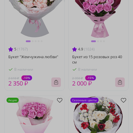
5
(1767)
4.9
(1024)
Букет "Жемчужина любви"
Букет из 15 розовых роз 40
см
В наличии
В наличии
-10%
-15%
2 610 ₽
2 350 ₽
2 350 ₽
2 000 ₽
Акция
Сезонные цветы