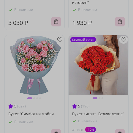
история"
В наличии
В наличии
3 030 ₽
1 930 ₽
Крупный бутон
5
(627)
5
(196)
Букет "Симфония любви"
Букет-гигант "Великолепие"
В наличии
В наличии
-10%
4 910 ₽