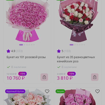
4.9
(333)
5
(103)
Букет из 101 розовой розы
Букет из 35 разноцветных
кенийских роз
В наличии
В наличии
-15%
-15%
12 660 ₽
4 480 ₽
10 760 ₽
3 810 ₽
Крупный бутон
Акция