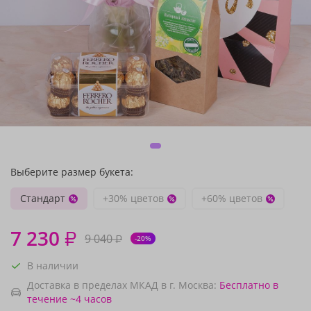
Выберите размер букета:
Стандарт
+30% цветов
+60% цветов
7 230
₽
9 040
₽
-20%
В наличии
Доставка в пределах МКАД в г. Москва:
Бесплатно
в
течение ~4 часов