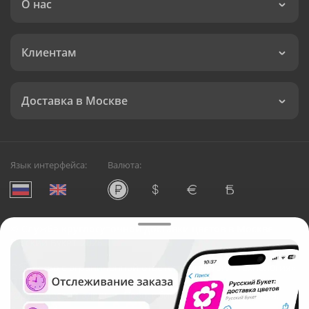
О нас
Клиентам
Доставка в Москве
Язык интерфейса:
Валюта:
©
Служба круглосуточной доставки цветов в Москве
Русский Букет, 2026
Общество с ограниченной ответственностью «Технология»
ОГРН: 1195476081745, ИНН: 5410081997
Юридический адрес: г. Новосибирск, ул. Ипподромская,
д.42, оф. 3