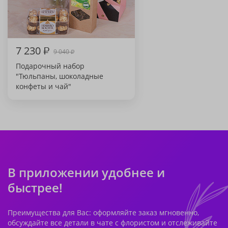
7 230
₽
9 040
₽
Подарочный набор
"Тюльпаны, шоколадные
конфеты и чай"
В приложении удобнее и
быстрее!
Преимущества для Вас: оформляйте заказ мгновенно,
обсуждайте все детали в чате с флористом и отслеживайте