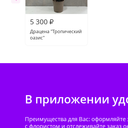
5 300
₽
Драцена "Тропический
оазис"
В приложении удо
Преимущества для Вас: оформляйте з
с флористом и отслеживайте заказ о