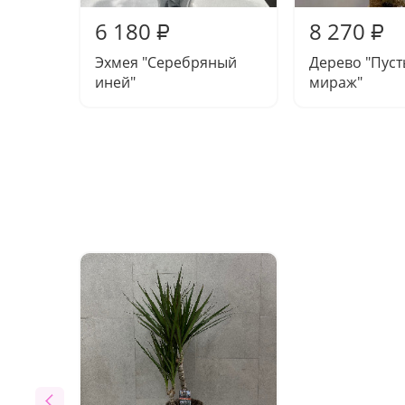
6 180
8 270
₽
₽
Эхмея "Серебряный
Дерево "Пус
иней"
мираж"