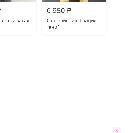
6 950
7 78
₽
₽
олотой закал"
Сансевиерия "Грация
Манда
тени"
вкуса"