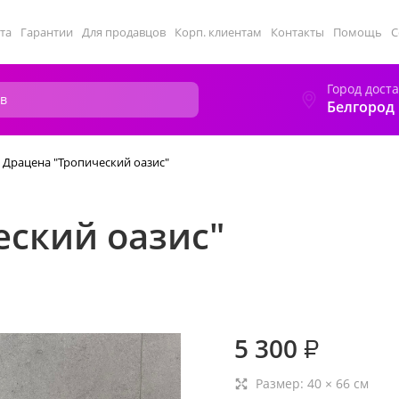
та
Гарантии
Для продавцов
Корп. клиентам
Контакты
Помощь
С
Город дост
Белгород
Драцена "Тропический оазис"
еский оазис"
5 300
₽
Размер:
40
×
66
см