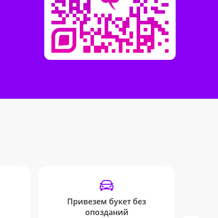
Привезем букет без
опозданий
Остава