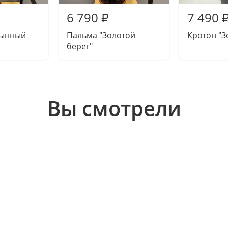
6 790
7 490
₽
тынный
Пальма "Золотой
Кротон "З
берег"
Вы смотрели