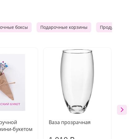
очные боксы
Подарочные корзины
Продуктовые наб
 ручной
Ваза прозрачная
Топпе
мини-букетом