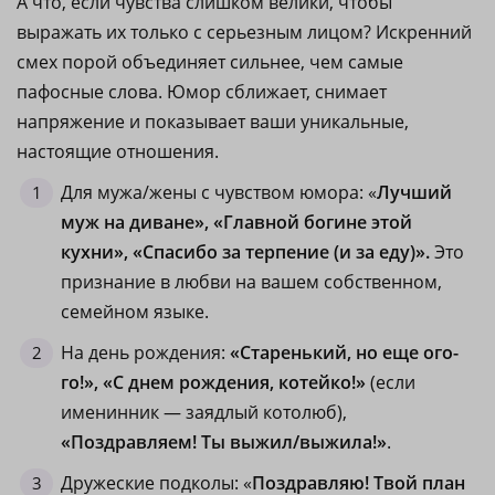
А что, если чувства слишком велики, чтобы
выражать их только с серьезным лицом? Искренний
смех порой объединяет сильнее, чем самые
пафосные слова. Юмор сближает, снимает
напряжение и показывает ваши уникальные,
настоящие отношения.
Для мужа/жены с чувством юмора: «
Лучший
муж на диване», «Главной богине этой
кухни», «Спасибо за терпение (и за еду)».
Это
признание в любви на вашем собственном,
семейном языке.
На день рождения:
«Старенький, но еще ого-
го!», «С днем рождения, котейко!»
(если
именинник — заядлый котолюб),
«Поздравляем! Ты выжил/выжила!»
.
Дружеские подколы: «
Поздравляю! Твой план