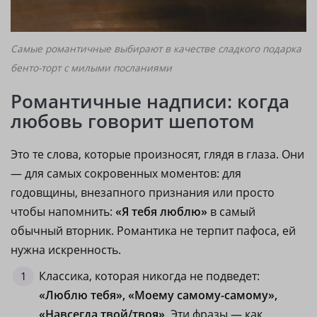
Самые романтичные выбирают в качестве сладкого подарка
бенто-торт с милыми посланиями
Романтичные надписи: когда
любовь говорит шепотом
Это те слова, которые произносят, глядя в глаза. Они
— для самых сокровенных моментов: для
годовщины, внезапного признания или просто
чтобы напомнить:
«Я тебя люблю»
в самый
обычный вторник. Романтика не терпит пафоса, ей
нужна искренность.
Классика, которая никогда не подведет:
«Люблю тебя», «Моему самому-самому»,
«Навсегда твой/твоя»
. Эти фразы — как