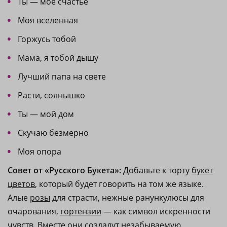
Ты — моё счастье
Моя вселенная
Горжусь тобой
Мама, я тобой дышу
Лучший папа на свете
Расти, солнышко
Ты — мой дом
Скучаю безмерно
Моя опора
Совет от «Русского Букета»:
Добавьте к торту
букет
цветов
, который будет говорить на том же языке.
Алые
розы
для страсти, нежные ранункулюсы для
очарования,
гортензии
— как символ искренности
чувств. Вместе они создадут незабываемую