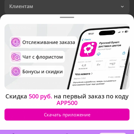
Клиентам
Доставка
Язык интерфейса:
Валюта:
©
Служба круглосуточной доставки цветов
Русский Букет, 2026
Скидка
500 руб.
на первый заказ по коду
Общество с ограниченной ответственностью «Технология»
APP500
ОГРН: 1195476081745, ИНН: 5410081997
Юридический адрес: г. Новосибирск, ул. Ипподромская,
Скачать приложение
д.42, оф. 3