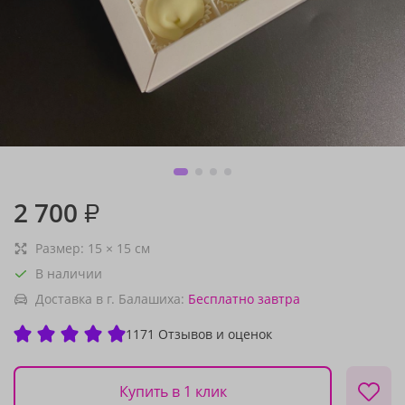
2 700
₽
Размер:
15
×
15
см
В наличии
Доставка в г. Балашиха:
Бесплатно
завтра
1171 Отзывов и оценок
Купить в 1 клик