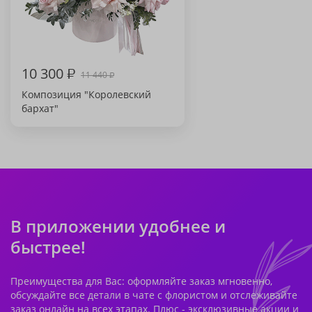
10 300
₽
11 440
₽
Композиция "Королевский
бархат"
В приложении удобнее и
быстрее!
Преимущества для Вас: оформляйте заказ мгновенно,
обсуждайте все детали в чате с флористом и отслеживайте
заказ онлайн на всех этапах. Плюс - эксклюзивные акции и