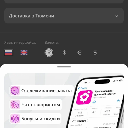
Доставка в Тюмени
Язык интерфейса:
Валюта:
©
Служба круглосуточной доставки цветов в Тюмени
Русский Букет, 2026
Общество с ограниченной ответственностью «Технология»
ОГРН: 1195476081745, ИНН: 5410081997
Юридический адрес: г. Новосибирск, ул. Ипподромская,
д.42, оф. 3
Рейтинг Русского букета в г. Тюмень