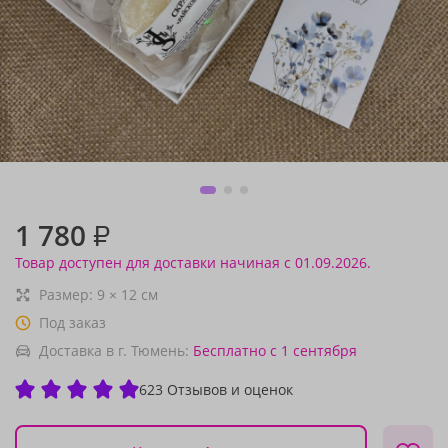
1 780
₽
Товар доступен для доставки начиная с 01.09.2026.
Размер:
9
×
12
см
Под заказ
Доставка в г. Тюмень:
Бесплатно
с 1 сентября
623 Отзывов и оценок