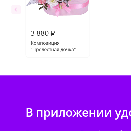
3 880
₽
Композиция
"Прелестная дочка"
В приложении удо