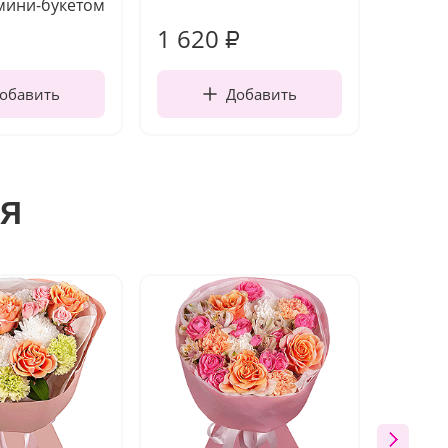
мини-букетом
1 620
130
₽
обавить
Добавить
я