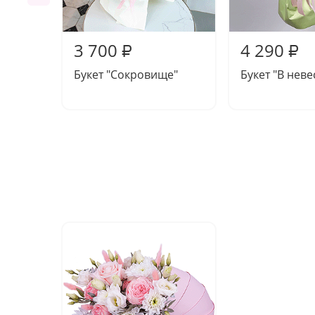
3 700
4 290
₽
₽
Букет "Сокровище"
Букет "В нев