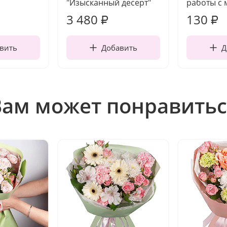
"Изысканный десерт"
работы с 
3 480
130
₽
₽
вить
Добавить
Д
Вам может понравитьс