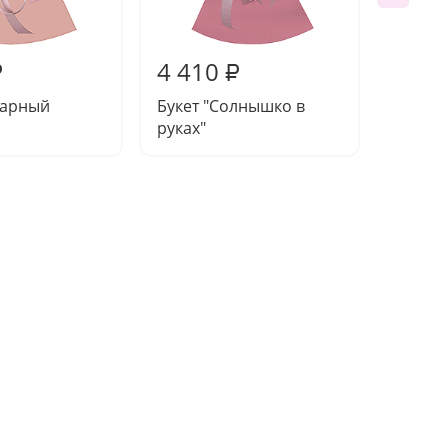
4 410
4 50
₽
₽
харный
Букет "Солнышко в
Букет 
руках"