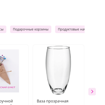
сы
Подарочные корзины
Продуктовые наборы
Ф
 ручной
Ваза прозрачная
Топпе