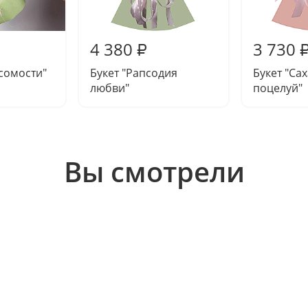
4 380
3 730
₽
есомости"
Букет "Рапсодия
Букет "Са
любви"
поцелуй"
Вы смотрели