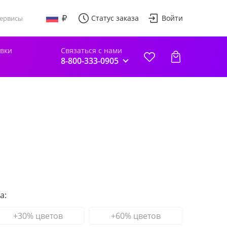
Статус заказа
Войти
ервисы
авки
Связаться с нами
8-800-333-0905
а:
+30% цветов
+60% цветов